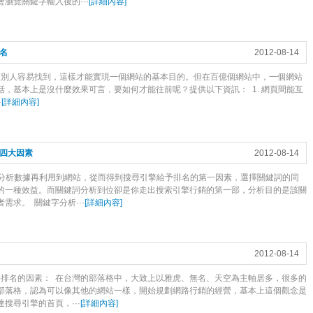
瀏覽關鍵字輸入後的···
[
詳細內容
]
名
2012-08-14
讓別人容易找到，這樣才能實現一個網站的基本目的。但在百億個網站中，一個網站
，基本上是沒什麼效果可言，要如何才能往前呢？提供以下資訊： 1. 網頁間能互
·
[
詳細內容
]
的四大因素
2012-08-14
鍵分析數據再利用到網站，從而得到搜尋引擎給予排名的第一因素，選擇關鍵詞的同
的一種效益。而關鍵詞分析到位卻是你走出搜索引擎行銷的第一部，分析目的是該關
求。 關鍵字分析···
[
詳細內容
]
2012-08-14
字排名的因素： 在台灣的部落格中，大致上以雅虎、無名、天空為主軸居多，很多的
部落格，認為可以像其他的網站一樣，開始規劃網路行銷的經營，基本上這個觀念是
搜尋引擎的首頁，···
[
詳細內容
]