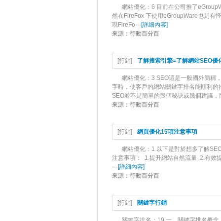
網站優化：6 目前在公司推了eGroup
然在FireFox 下使用eGroupWare也
現FireFo···
[
詳細內容
]
來源：
行動百分百
[
行銷
]
了解搜索引擎=了解網站SEO優
網站優化：3 SEO這是一般國外簡稱
字時，使客戶的網站關鍵字排名能順利的
SEO並不是簡單的幾個秘訣或幾個建議，而
來源：
行動百分百
[
行銷
]
網頁優化15項注意事項
網站優化：1 以下是對於想多了解S
注意事項： 1.提升網站自然流量 2.有效提
···
[
詳細內容
]
來源：
行動百分百
[
行銷
]
關鍵字行銷
關鍵字排名：19 一、關鍵字排名概