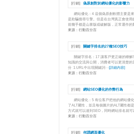
[
行銷
]
偽原創對於網站優化的影響力
網站優化：4 這個偽原創軟體主要是
是欺騙搜尋引擎。但是在台灣真正會使用
前幾乎都是山寨版或破解版，正常運作的難
來源：
行動百分百
[
行銷
]
關鍵字排名的27種SEO技巧
關鍵字排名：17 讓客戶更正確的瞭
知識的交流與公開，消費者可以更清楚的選
分 1.URL中出現關鍵詞···
[
詳細內容
]
來源：
行動百分百
[
行銷
]
網站SEO優化的作弊行為
網站優化：5 有位客戶把他的網站優
了ALT屬性，並且每個圖片的ALT屬性
方式就可以達到SEO，同時網站排名就可以
來源：
行動百分百
[
行銷
]
何謂網頁優化