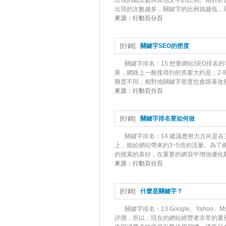
出現的總次數與其他文字的比例。相對於
出現的次數越多，關鍵字的比例就越低，則
來源：
行動百分百
[
行銷
]
關鍵字SEO的密度
關鍵字排名：15 想要網站SEO排
果，網路上一般搜尋到的答案大約是：2-
難度不同，相對地關鍵字密度也會跟著改變
來源：
行動百分百
[
行銷
]
關鍵字排名要如何做
關鍵字排名：14 建議應努力方向是
上，能給網站帶來約3~5倍的流量。為了
的搜索的喜好，在重要的網頁中增強優化觀念
來源：
行動百分百
[
行銷
]
什麼是關鍵字？
關鍵字排名：13 Google、Yah
評價，所以，現在的網站經營者非常的重