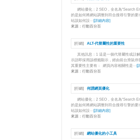
網站優化：2 SEO，全名為“Search 
的是如何將網站調整到符合搜尋引擎的要
站該如何設···
[
詳細內容
]
來源：
行動百分百
[
行銷
]
ALT-代替屬性的重要性
其他訊息：1 這是一個代替屬性或註
示語即採用該標籤顯示，經由前台滑鼠停留在
其重要性主要有： 網頁內容相關性是···
[
來源：
行動百分百
[
行銷
]
何謂網頁優化
網站優化：2 SEO，全名為“Search 
的是如何將網站調整到符合搜尋引擎的要
站該如何設···
[
詳細內容
]
來源：
行動百分百
[
行銷
]
網站優化的小工具