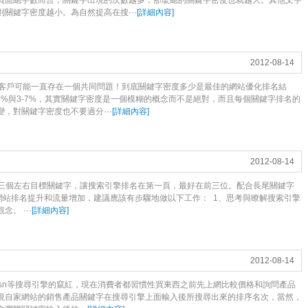
頁面總字數而言，關鍵字出現的次數越多，那麼總的關鍵字密度也就越大。其他文字
關鍵字密度越小。為自然提高在搜···
[
詳細內容
]
2012-08-14
名的客戶可能一直存在一個共同問題！到底關鍵字密度多少是最佳的網站優化排名結
8%與3-7%，其實關鍵字密度是一個模糊的概念而不是絕對，而且每個關鍵字排名的
，對關鍵字密度也不要過分···
[
詳細內容
]
2012-08-14
在三個左右目標關鍵字，讓搜索引擎排名在第一頁，最好在前三位。配合長尾關鍵字
網站排名提升和流量增加，建議應該有步驟地做以下工作： 1、思考與瞭解搜索引擎
。 ···
[
詳細內容
]
2012-08-14
oo、Msn等搜尋引擎的竄紅，現在消費者都習慣性買東西之前先上網比較價格和詢問產品
視自家網站的銷售產品關鍵字在搜尋引擎上面輸入後所搜尋出來的排序名次，當然，