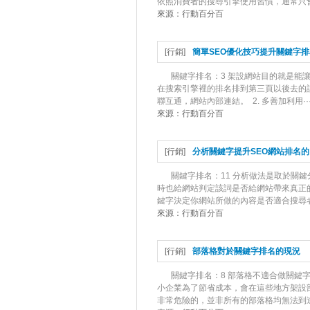
依照消費者的搜尋引擎使用習慣，通常只會
來源：
行動百分百
[
行銷
]
簡單SEO優化技巧提升關鍵字排
關鍵字排名：3 架設網站目的就是能
在搜索引擎裡的排名排到第三頁以後去的話
聯互通，網站內部連結。 2. 多善加利用··
來源：
行動百分百
[
行銷
]
分析關鍵字提升SEO網站排名
關鍵字排名：11 分析做法是取於關
時也給網站判定該詞是否給網站帶來真正
鍵字決定你網站所做的內容是否適合搜尋者需
來源：
行動百分百
[
行銷
]
部落格對於關鍵字排名的現況
關鍵字排名：8 部落格不適合做關鍵
小企業為了節省成本，會在這些地方架設
非常危險的，並非所有的部落格均無法到達