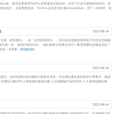
Ware後，發現其實使用FireFox來看還是比較好的，在IE下許多功能變得怪怪的，當
是有怪怪的地方，但是整體來說，FireFox 比IE更適合看eGroupWare。用了一段時間，發
化
2012-08-14
，又稱「網頁優化」，或「自然搜尋排列」，SEO就是當網友搜尋客戶所指定的關鍵
排到第一頁，達到行銷的目的。 做好搜索引擎優化SEO一般需要哪些步驟或流程？
是一項需要···
[
詳細內容
]
2012-08-14
EO資訊，如何到網站達到網路行銷最佳境界。符合網站優化達到搜尋引擎要求，建議
升網站分數(PR) 3.增加網站被連結數 4.設置關鍵字說明頁面 5.大量增加網站曝
2012-08-14
念 關鍵字行銷是對於一個企業架設網站後最好的網路行銷策略與方式，在做關鍵字排