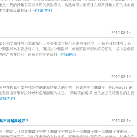
銷是一般的行銷公司最常用的廣告模式，當然每個企業投注在網路行銷方面的成本也
善網站流量和提升···
[
詳細內容
]
2012-08-14
大部分都交由搜尋引擎來執行，搜尋引擎大概可分為兩種類型，一種是分類搜尋，另
分類搜尋為主要搜尋方式。所謂的分類搜尋，就是將搜尋資料細分類別，並由各個網
站之所在類別，這種分類搜尋資料···
[
詳細內容
]
2012-08-14
用戶在搜索引擎中找到你的網站時輸入的字句，於是產生了關鍵字（Keywords）的
是整個搜尋引擎設計者都必須圍繞的核心。 關鍵字的選擇 首先必須先確定你的主要
詳細內容
]
是不是越高越好？
2012-08-14
論以下問題，什麼是關鍵字密度？關鍵字密度就是一個關鍵字或一個關鍵字在網頁上