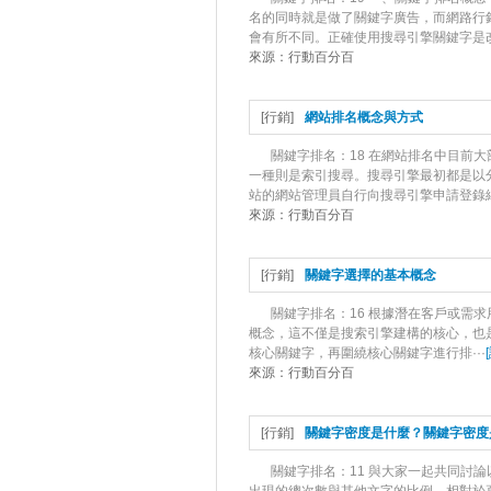
名的同時就是做了關鍵字廣告，而網路行
會有所不同。正確使用搜尋引擎關鍵字是改
來源：
行動百分百
[
行銷
]
網站排名概念與方式
關鍵字排名：18 在網站排名中目前
一種則是索引搜尋。搜尋引擎最初都是以
站的網站管理員自行向搜尋引擎申請登錄網
來源：
行動百分百
[
行銷
]
關鍵字選擇的基本概念
關鍵字排名：16 根據潛在客戶或需求
概念，這不僅是搜索引擎建構的核心，也
核心關鍵字，再圍繞核心關鍵字進行排···
[
來源：
行動百分百
[
行銷
]
關鍵字密度是什麼？關鍵字密度
關鍵字排名：11 與大家一起共同討