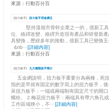
來源：
行動百分百
[
扭力板手
]
扭力板手用途廣泛
堅持溫嶺市骨幹企業之一的，億新工具
位、絡繹改變、絡繹升造現有產品和研發新產
具變換，歷經多年的推動，億新工具已變換五
&nb···
[
詳細內容
]
來源：
行動百分百
[
扭力板手
]
九大種類扳手簡介
五金網說明，扭力板手重要分為兩種，死扭
指的是早就有固定的數字寫上的扭力板手，後者
呆扭力板手：一端或兩端制有固定尺寸的開口
螺栓。 2.梅花扭力板手：兩端具有帶六角孔
工作區域狹小，不···
[
詳細內容
]