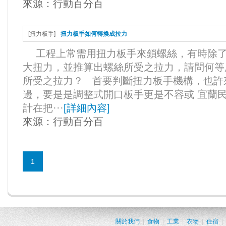
來源：
行動百分百
[
扭力板手
]
扭力板手如何轉換成拉力
工程上常需用扭力板手來鎖螺絲，有時除了
大扭力，並推算出螺絲所受之拉力，請問何等
所受之拉力？ 首要判斷扭力板手機構，也許
邊，要是是調整式開口板手更是不容或 宜蘭
計在把···
[
詳細內容
]
來源：
行動百分百
1
關於我們
|
食物
|
工業
|
衣物
|
住宿
|