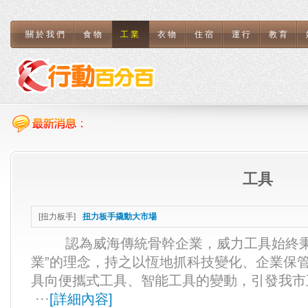
關於我們
食物
工業
衣物
住宿
運行
教育
工具
[
扭力板手
]
扭力板手撬動大市場
認為威海傳統骨幹企業，威力工具始終秉
業”的理念，持之以恆地抓科技變化、企業保
具向便攜式工具、智能工具的變動，引發我
···
[
詳細內容
]