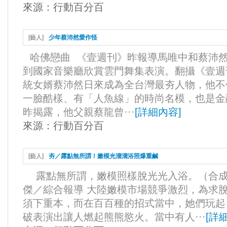
來源：
行動百分百
[
藝人
]
少年蔡沛然愛作怪
哈佛戀曲 《壹週刊》昨報導馬唯中和蔡沛然
到國家音樂廳欣賞雲門舞集表演。翻攝《壹週
統女婿蔡沛然日來成為全台灣最夯人物，他不
一臉酷樣、有「人魚線」的時尚名模，也是金
昨揭露，他父親蔡龍曾···
[
詳細內容
]
來源：
行動百分百
[
藝人
]
夯／露點無所謂！嫩模光溜溜浴照爆重鹹
露點無所謂，嫩模照樣脫光光入浴。（合成
傑／綜合報導 大陸嫩模市場競爭激烈，為求
須下重本，而在百百種的招式當中，她們玩起
破表演出讓人燃起熊熊慾火。當中有人···
[
詳