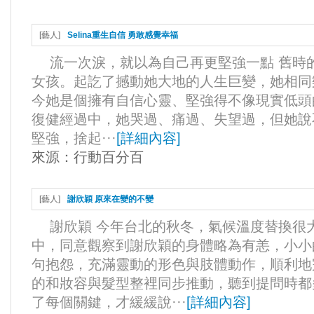
[
藝人
]
Selina重生自信 勇敢感覺幸福
流一次淚，就以為自己再更堅強一點 舊時的S
女孩。起訖了撼動她大地的人生巨變，她相同
今她是個擁有自信心靈、堅強得不像現實低頭
復健經過中，她哭過、痛過、失望過，但她說
堅強，捨起···
[
詳細內容
]
來源：
行動百分百
[
藝人
]
謝欣穎 原來在變的不變
謝欣穎 今年台北的秋冬，氣候溫度替換很
中，同意觀察到謝欣穎的身體略為有恙，小小
句抱怨，充滿靈動的形色與肢體動作，順利地
的和妝容與髮型整裡同步推動，聽到提問時都
了每個關鍵，才緩緩說···
[
詳細內容
]