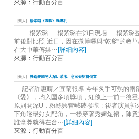
來源：
行動百分百
[
藝人
]
楊紫璐《呱呱》曝隆乳
楊紫璐 楊紫璐在節目現場 楊紫璐整
前後對比照 近日，因在微博曬與“乾爹”的奢
在大中華傳媒···
[
詳細內容
]
來源：
行動百分百
[
藝人
]
桂綸鎂胸開大深U 采潔、意涵短裙拚倒立
記者許惠晴／宜蘭報導 今年炙手可熱的兩
《愛》，均入圍多項獎項，紅毯上一前一後登
原則開深U，粉絲興奮喊破喉嚨；後者演員郭
下角逐最好女配角，一樣穿著秀媚短裙，陳意
誰拿獎就得在台···
[
詳細內容
]
來源：
行動百分百