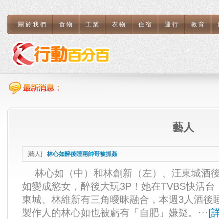
關於我們
食物
工業
衣物
住宿
運行
教育
藝人
[
藝人
]
林心如醉後睡兩帥哥被抓姦
林心如（中）和林創新（左）、汪東城酒後亂
如變成慾女，醉後大玩3P！她在TVBS快活
東城、林維新有三角曖昧融合，本週3人酒後
製作人的林心如也被虧有「自肥」嫌疑。···
[