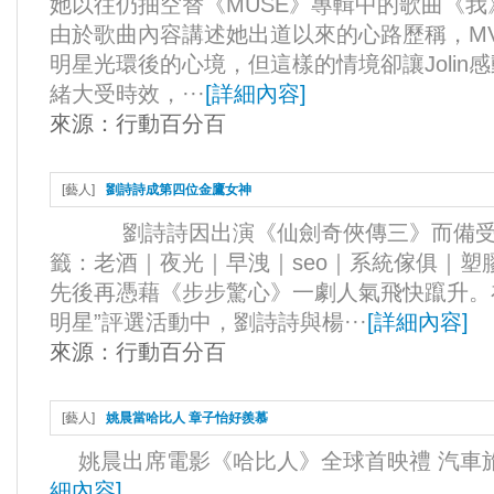
她以往仍抽空替《MUSE》專輯中的歌曲《我》
由於歌曲內容講述她出道以來的心路歷稱，M
明星光環後的心境，但這樣的情境卻讓Jolin
緒大受時效，···
[
詳細內容
]
來源：
行動百分百
[
藝人
]
劉詩詩成第四位金鷹女神
劉詩詩因出演《仙劍奇俠傳三》而備受我們17
籤：老酒｜夜光｜早洩｜seo｜系統傢俱｜塑膠棧板5
先後再憑藉《步步驚心》一劇人氣飛快躥升。在2
明星”評選活動中，劉詩詩與楊···
[
詳細內容
]
來源：
行動百分百
[
藝人
]
姚晨當哈比人 章子怡好羨慕
姚晨出席電影《哈比人》全球首映禮 汽車旅館
細內容
]