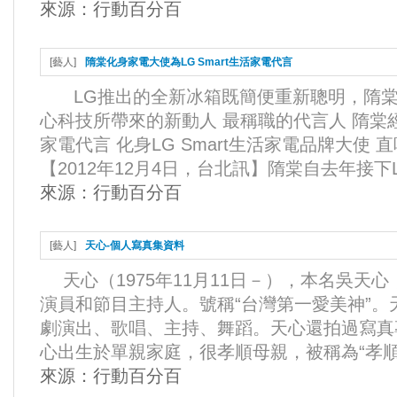
來源：
行動百分百
[
藝人
]
隋棠化身家電大使為LG Smart生活家電代言
LG推出的全新冰箱既簡便重新聰明，隋棠
心科技所帶來的新動人 最稱職的代言人 隋棠經常為
家電代言 化身LG Smart生活家電品牌大使
【2012年12月4日，台北訊】隋棠自去年接下LG
來源：
行動百分百
[
藝人
]
天心-個人寫真集資料
天心（1975年11月11日－），本名吳天
演員和節目主持人。號稱“台灣第一愛美神”
劇演出、歌唱、主持、舞蹈。天心還拍過寫真
心出生於單親家庭，很孝順母親，被稱為“孝順大
來源：
行動百分百