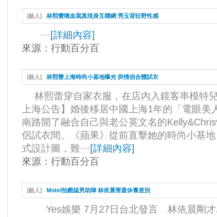
[
藝人
]
林熙蕾噴血寫真現身互聯網 秀玉背狂野性感
···
[
詳細內容
]
來源：
行動百分百
[
藝人
]
林熙蕾上海時尚小基地曝光 拱情侶合體試衣
林熙蕾穿自家衣服，在店內入鏡客串模特兒
上海公告】婚後移居中國上海1年的「電眼美
南路開了融合自己與老公英文名的Kelly&Ch
侶試衣間。《蘋果》從前直擊她的時尚小基地，
式設計圖，難···
[
詳細內容
]
來源：
行動百分百
[
藝人
]
Motel拍戲猛男助陣 林依晨害羞休養差別
Yes娛樂 7月27日台北發言 林依晨剛