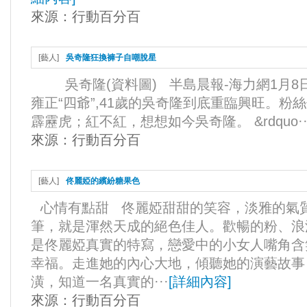
來源：
行動百分百
[
藝人
]
吳奇隆狂換褲子自嘲脫星
吳奇隆(資料圖) 半島晨報-海力網1月8
雍正“四爺”,41歲的吳奇隆到底重臨興旺。粉
霹靂虎；紅不紅，想想如今吳奇隆。 &rdquo··
來源：
行動百分百
[
藝人
]
佟麗婭的繽紛糖果色
心情有點甜 佟麗婭甜甜的笑容，淡雅的氣
筆，就是渾然天成的絕色佳人。歡暢的粉、浪
是佟麗婭真實的特寫，戀愛中的小女人嘴角含
幸福。走進她的內心大地，傾聽她的演藝故事
潢，知道一名真實的···
[
詳細內容
]
來源：
行動百分百