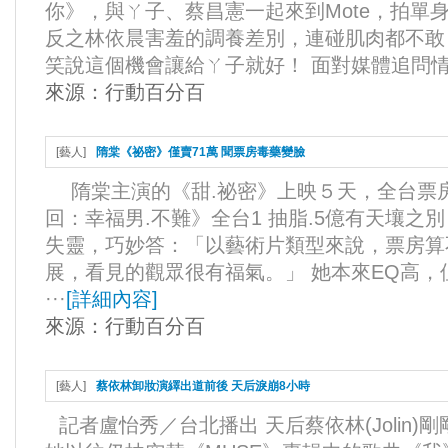
你》，與ㄚ子、蔡昌憲一起來到Mote，拍單
反之林依晨害羞的調養差別，連碰肌肉都不敢
笑說這個機會讓給ㄚ子就好！ 面對媒體追問情事
來源：
行動百分百
[
藝人
]
隋棠《祕密》僅賣71萬 聞票房毒藥變臉
隋棠主演的《甜.祕密》上映５天，全台票房
回：幸福男.不難》全台1 抽脂.5億有天壤
失靈，巧妙答：「以藝術片類型來說，票房算
展，看見的觀眾很有福氣。」 她本來EQ高
···
[
詳細內容
]
來源：
行動百分百
[
藝人
]
蔡依林卸妝演繹出道前後 天后淚崩8小時
記者盧怡秀／台北播出 天后蔡依林(Jolin