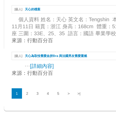
[
藝人
]
天心的檔案
個人資料 姓名：天心 英文名：Tengshin 
11月11日 籍貫：浙江 身高：168cm 體重：
座 三圍：33E、25、35 語言：國語 畢業學校：
來源：
行動百分百
[
藝人
]
天心為取悅舊愛血拼Bra 與法國男友舊愛重燃
···
[
詳細內容
]
來源：
行動百分百
1
2
3
4
5
>
>|