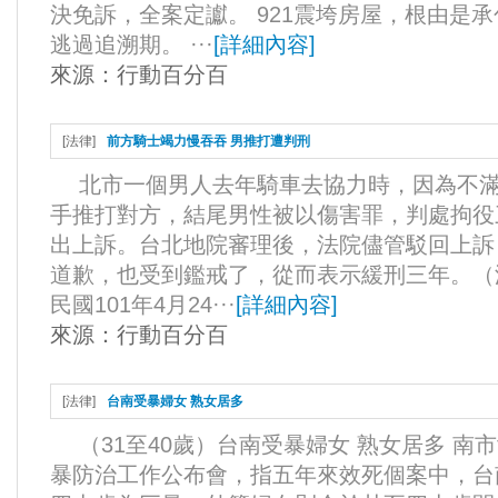
決免訴，全案定讞。 921震垮房屋，根由是
逃過追溯期。 ···
[
詳細內容
]
來源：
行動百分百
[
法律
]
前方騎士竭力慢吞吞 男推打遭判刑
北市一個男人去年騎車去協力時，因為不滿
手推打對方，結尾男性被以傷害罪，判處拘役
出上訴。台北地院審理後，法院儘管駁回上訴
道歉，也受到鑑戒了，從而表示緩刑三年。（
民國101年4月24···
[
詳細內容
]
來源：
行動百分百
[
法律
]
台南受暴婦女 熟女居多
（31至40歲）台南受暴婦女 熟女居多 南
暴防治工作公布會，指五年來效死個案中，台