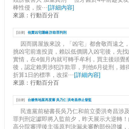
棒性侵，按···
[
詳細內容
]
來源：
行動百分百
[
法律
]
他賣凶宅隱瞞 詐欺罪判刑
因而購屋族來說，「凶宅」都會敬而遠之，
挑凶宅前進投資，賴以低價購入凶宅後，先找
實情，在4個月內就可轉手牟利，買主後頭覺
後，認定賴男涉犯詐欺罪，判他6月徒刑，雖
折算1日的標準，改採···
[
詳細內容
]
來源：
行動百分百
[
法律
]
台糖售地案再度審 吳乃仁 洪奇昌停止發監
民進黨前秘書長吳乃仁和前立委洪奇昌涉及
罪判刑定讞即將入監前夕，昨天展示大逆轉！
高分院審理後主張原判決漏未審酌部份證據，