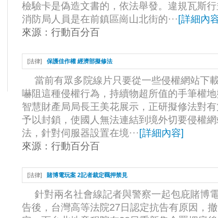
檢驗卡是偽造文書的，依法舉發。違規瓦斯行
消防局人員是在前鎮區崗山北街的···
[
詳細內
來源：
行動百分百
[
法律
]
保護佳作權 經濟部擬修法
當前有眾多院線片只要從一些侵權網站下載
嚇阻這種侵權行為，持續物超所值的手筆權地
智慧財產局局長王美花展示，正研擬修法對有
予以封鎖，使國人無法連結到境外切要侵權網
法，針對伺服器設置在境···
[
詳細內容
]
來源：
行動百分百
[
法律
]
賭博電玩案 2記者裁定羈押禁見
針對兩名社會線記者與警察一起包庇賭博電
告後，台灣高等法院27日認定抗告有原因，