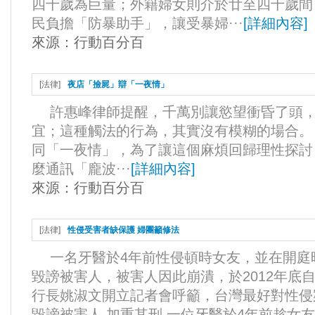
四十歲為巨量；外籍婦女則介於廿至四十歲間
民負擔「防暴助手」，讓受暴婦···
[
詳細內容
]
來源：
行動百分百
[
法律
]
夜店「撿屍」辯「一夜情」
許惠峰律師提醒，千萬別讓慾望衝昏了頭，
宜；這種觸法的行為，其實沒有模糊的場合。
同「一夜情」，為了讓這個麻煩回歸理性探討，
麼通訊「龐波···
[
詳細內容
]
來源：
行動百分百
[
法律
]
性侵受害者缺保護 婦團籲修法
一名牙醫於4年前性侵頓時女友，並在開庭
毀謗被害人，被害人因此崩潰，於2012年底
行長姚淑文開立記者會呼籲，台灣最好對性侵
毀謗被害人 加重其刑 一位牙醫於4年前趁女