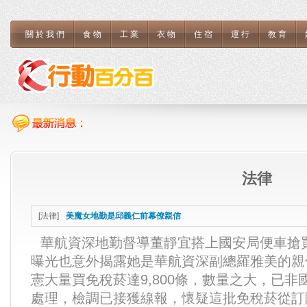
關於我們
食物
工業
衣物
住宿
運行
教育
法律
[
法律
]
美魔女地勤是邱義仁前幕僚親信
華航資深地勤督導董靜宜搭上國安局便車搶
曝光也意外揭露她是華航資深副總羅雅美的親
憲大量買免稅菸達9,800條，數量之大，已
處理，檢調已接獲線報，懷疑這批免稅菸從訂