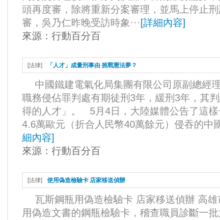
頭再度審，除將重新分案審理，並馬上停止刑
審，吳乃仁昨晚受訪時象···
[
詳細內容
]
來源：
行動百分百
[
法律
]
「人才」成量刑事由 挑戰憲法夢？
中國鐵建電氣化局集團有限公司原副總經理
職務侵佔罪判處有期徒刑3年，緩刑3年，其
得的人才」。 5月4日，大陸媒體公告了這
4.6萬歐元（折合人民幣40萬餘元）侵吞的中
細內容
]
來源：
行動百分百
[
法律
]
使用偽造檢驗卡 店家移送偵辦
瓦斯鋼瓶用偽造檢驗卡 店家移送偵辦 高
用偽造文書的鋼瓶檢驗卡，稽查職員診斷一批