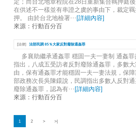
定；而台北地章程院在28日重新集合羈押庭
在供述不一樣並有串證之虞的事由下，裁定羈
押。 由於台北地檢署···
[
詳細內容
]
來源：
行動百分百
[
法律
]
法部民調 85％大家反對廢除通姦罪
多襄助繼承通姦罪 穩固一夫一妻制 通姦
指出，八成五受訪者反對廢除通姦罪，多數大
由，保有通姦罪才能穩固一夫一妻法規，保障
部政務次長吳陳鐶說，民調指出多數人反對通
廢除通姦罪，認為有···
[
詳細內容
]
來源：
行動百分百
1
2
>
>|