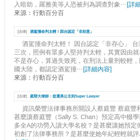
入暗助，羅雅美等人恐被列為調查對象···
[
詳
來源：
行動百分百
[
法律
]
酒駕撞命判太輕！因台認定「非刻意」
酒駕撞命判太輕！ 因台認定「非存心」 
三次，照例有眾多人堅持判太輕，其實因由就
不是存心，算過失致死，在刑法上量刑較輕，
國大陸，都認定酒駕撞···
[
詳細內容
]
來源：
行動百分百
[
法律
]
庭辯大律師：從選美公主到Super Lawyer
資訊榮豐法律事務所開設人蔡庭豐 蔡庭豐
甚麼讓蔡庭豐（Sally S. Chan）預定高
多全A的功勞入讀大學名校？是甚麼讓她預定
初創了法律事務所？是甚麼使她年紀輕輕就評為2