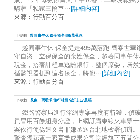
爛。 今年母親節當天上午10點，羊城晚報採
騎著「私家三輪車···
[
詳細內容
]
來源：
行動百分百
[
法律
]
趁同事午休 保全提走495萬落跑
趁同事午休 保全提走495萬落跑 國泰世
守自盜，立保保全的余姓保全，趁著同事午休
現金，搭著計程車逃離銀行，整個原委，居然
循監視器抓到這名保全，將他···
[
詳細內容
]
來源：
行動百分百
[
法律
]
花東一票難求 旅行社冒名訂走17萬張
鐵路警察局進行淨網專案再度有斬獲，偵破
員冒用百餘組身分證，上網訂購東線火車票十
案依行使偽造文書罪嫌函送台北地檢署偵辦。
警查獲花蓮一家育樂成果公司途經旗下五間分