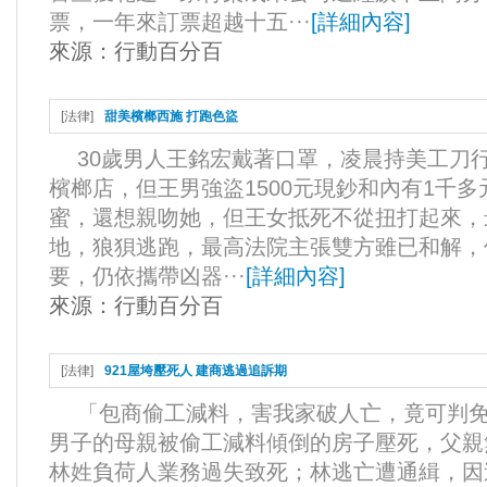
票，一年來訂票超越十五···
[
詳細內容
]
來源：
行動百分百
[
法律
]
甜美檳榔西施 打跑色盜
30歲男人王銘宏戴著口罩，凌晨持美工刀
檳榔店，但王男強盜1500元現鈔和內有1千
蜜，還想親吻她，但王女抵死不從扭打起來，
地，狼狽逃跑，最高法院主張雙方雖已和解，
要，仍依攜帶凶器···
[
詳細內容
]
來源：
行動百分百
[
法律
]
921屋垮壓死人 建商逃過追訴期
「包商偷工減料，害我家破人亡，竟可判免
男子的母親被偷工減料傾倒的房子壓死，父親
林姓負荷人業務過失致死；林逃亡遭通緝，因