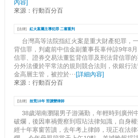
內容
]
來源：
行動百分百
[
法律
]
紅火案屬主導犯罪 二審重判
台灣高等法院指紅火案是重大財產犯罪，一
背信罪，判處前中信金副董事長辜仲諒9年8月
信罪、證券交易法董監背信罪及刑法背信罪的
分外法優於平常法的規則競合法則，依銀行法
金高層主管，被控於···
[
詳細內容
]
來源：
行動百分百
[
法律
]
拾荒18年 苦讀變律師
38歲湖南瀏陽男子游滿勤，年輕時到廣州
破爛，後因車禍覺察到瑕玷法律知識，自身權
經十年寒窗苦讀，去年考上律師，現正在法律