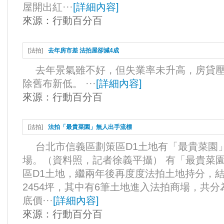
屋開出紅···
[
詳細內容
]
來源：
行動百分百
[
法拍
]
去年房市差 法拍屋卻減4成
去年景氣雖不好，但失業率未升高，房貸壓
除舊布新低。 ···
[
詳細內容
]
來源：
行動百分百
[
法拍
]
法拍「最貴菜園」無人出手流標
台北市信義區劃策區D1土地有「最貴菜園
場。（資料照，記者徐義平攝） 有「最貴菜
區D1土地，繼兩年後再度度法拍土地持分，結
2454坪，其中有6筆土地進入法拍商場，共分為
底價···
[
詳細內容
]
來源：
行動百分百