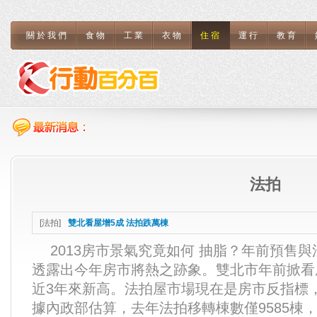
關於我們
食物
工業
衣物
住宿
運行
教育
法拍
[
法拍
]
雙北看屋增5成 法拍跌萬棟
2013房市景氣究竟如何 抽脂？年前預售
透露出今年房市將熱之跡象。雙北市年前掀看
近3年來新高。法拍屋市場現在是房市反指標
據內政部估算，去年法拍移轉棟數僅9585棟，