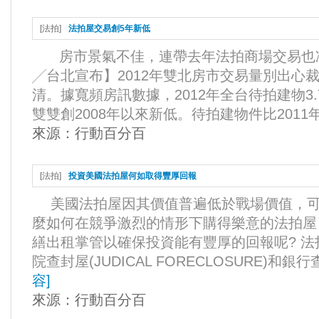
[
法拍
]
法拍屋交易創5年新低
房市景氣不佳，連帶去年法拍商場交易也冷
╱台北宣布】2012年雙北房市交易量別出心
清。據寬頻房訊數據，2012年全台待拍建物3.
雙雙創2008年以來新低。待拍建物件比2011年損
來源：
行動百分百
[
法拍
]
投資美國法拍屋何如取得豐厚回報
美國法拍屋因其價值普遍低於戰場價值，可
麼如何在競爭激烈的情形下購得樂意的法拍屋
繕出租掌管以確保投資能有豐厚的回報呢? 法
院查封屋(JUDICAL FORECLOSURE)和銀行查
容
]
來源：
行動百分百