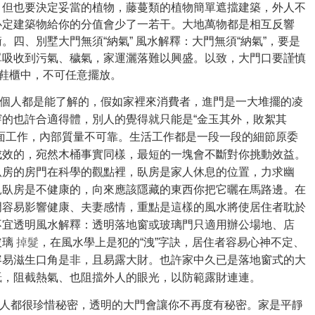
。但也要決定妥當的植物，藤蔓類的植物簡單遮擋建築，外人不
必定建築物給你的分值會少了一若干。大地萬物都是相互反響
四、別墅大門無須“納氣” 風水解釋：大門無須“納氣”，要是
單吸收到污氣、穢氣，家運灑落難以興盛。以致，大門口要謹慎
在鞋櫃中，不可任意擺放。
個人都是能了解的，假如家裡來消費者，進門是一大堆擺的凌
的也許合適得體，別人的覺得就只能是“金玉其外，敗絮其
面工作，內部質量不可靠。生活工作都是一段一段的細節原委
成效的，宛然木桶事實同樣，最短的一塊會不斷對你挑動效益。
臥房的房門在科學的觀點裡，臥房是家人休息的位置，力求幽
見臥房是不健康的，向來應該隱藏的東西你把它曬在馬路邊。在
門容易影響健康、夫妻感情，重點是這樣的風水將使居住者耽於
不宜透明風水解釋：透明落地窗或玻璃門只適用辦公場地、店
玻璃
掉髮
，在風水學上是犯的“洩”字訣，居住者容​​易心神不定、
​​滋生口角是非，且易露​​大財。也許家中久已是落地窗式的大
紙
，阻截熱氣、也阻擋外人的眼光，以防範露財連連。
人都很珍惜秘密，透明的大門會讓你不再度有秘密。家是平靜