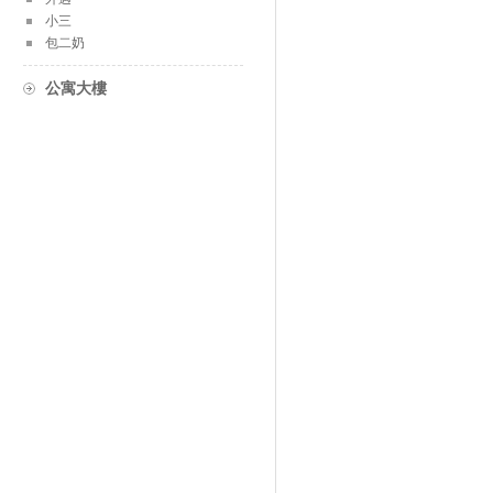
小三
包二奶
公寓大樓