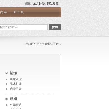
简体
/
加入最愛
/
網站導覽
商業
回首頁
搜尋
行動百分百~全新網站平台，如果您需要張貼任何文章與連結，或是
清潔
居家清潔
防水抓漏
過濾設備
婚姻
外籍新娘