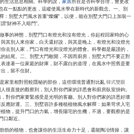
的生活息息相關。科學的說，
家居
所在是否科學合理，會更改
運也在一點點的更改，這縱使風水學在新時代的新觀念。一、別
解釋：別墅大門風水首重“燦爛”，以便，能在別墅大門口上加裝一
謂“財神不入暗門”。
做事的神態，別墅門口有燈光和沒有燈光，你起程回家時的心
。與其別人來你家，白天還好說，與其是晚上，有燈光和沒燈光
想你去別人家，門口有燈光和沒燈光的體會。科學都是嚴謹的，
化的結尾。二、別墅大門敞開，不因而廚房，別墅大門不要正對
火表達著一位家庭的財庫，財不露白的道理，在風水中照舊是要
財出，留不住財。
是家里相對照較隱秘的部份，這些環境普通對比亂
韓式雙眼
別人很直接的觀察到，別人對你們家的詳悉會和廚房臥室掛鉤。
廳，對你們家要緊感受是光明的客廳。別人對你們家的詳悉好壞
而反應財運。三、別墅容許多種植植物風水解釋：如果苛求入宅
些植物，提升門口的力氣，增長陽宅的生機，不過，要觀察的是
門口鄰近。
勃勃的植物，也會讓你的生活生命力十足，還能陶冶情操，讓