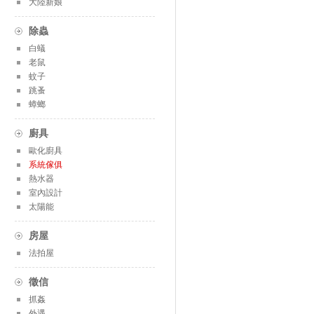
大陸新娘
除蟲
白蟻
老鼠
蚊子
跳蚤
蟑螂
廚具
歐化廚具
系統傢俱
熱水器
室內設計
太陽能
房屋
法拍屋
徵信
抓姦
外遇