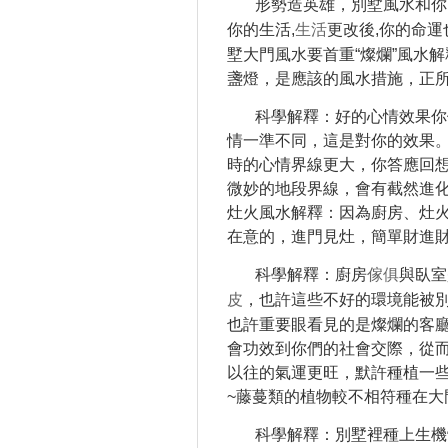
形勢造英雄，別墅風水和你
你的生活,
生活
更改後,你的命
墅大門風水要首重“燦爛”風水
盞燈，是應該的風水措施，正所
科學解釋：好的心情效果你
情一準不同，這是對你的效果
時的心情界線更大，你答應回
微妙的地段界線，會有截然進
灶火風水解釋：因為廚房、灶
在意的，進門見灶，簡單財進
科學解釋：廚房
傢俱
與臥室
皮
，也許這些不好的環境能被
也許重要眼看見的是燦爛的客
會功效到你們的社會交際，從
以往的氣運更旺，默許種植一
~藤蔓類的植物較不相符種在大
科學解釋：別墅裡種上生機