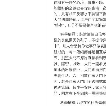
你擁有平靜的心境，做事不躁
能很好的全數歡喜你的豪宅，
的，只有相互反響水平調理平衡。
大門四周髒亂，這戶住宅就簡
“整潔”，鞋子不要要整齊收納
科學解釋：
裝潢
這個自信每
亂的臭氣熏天的鞋子，不提你穿
中”。別人會堅持你做事只做表
組成的，每一段細節都是相互
五、別墅大門不應許直接看到
雅、隱密，以致，大門一開看
風水的出發點中，大門直衝房
夫妻生活。六、別墅住家大門
面，若是住家大門用全透明式
神經緊繃、短少平安感，家人容易
門，同意在下半部貼一層
隔熱
科學解釋：現在的社會每個