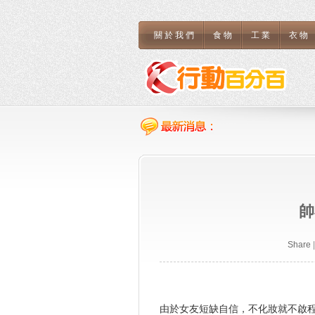
關於我們
食物
工業
衣物
帥
Share
|
由於女友短缺自信，不化妝就不啟程