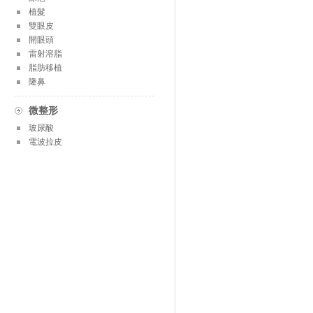
植髮
雙眼皮
開眼頭
雷射溶脂
脂肪移植
隆鼻
微整形
玻尿酸
電波拉皮