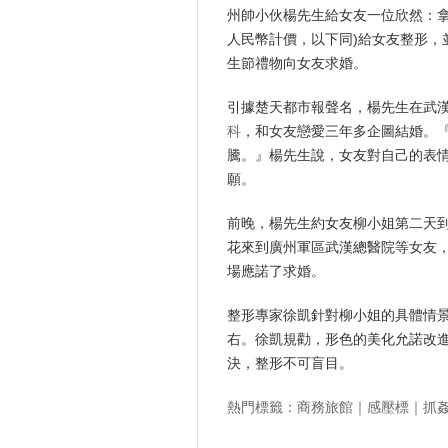
州帥小伙楊先生給女友一位欣然：拿
人民幣計價，以下同)給女友整形，
生節禮物向女友求婚。
引據楚天都市報聲名，楊先生在武
科
，和女友戀愛三年多企圖結婚。
騰。』楊先生說，女友對自己的表
願。
前晚，楊先生約女友柳小姐第二天到
花來到廣州軍區武漢總醫院等女友
場應諾了求婚。
整形專家徐凱針對柳小姐的具體情景
右。徐凱規勸，形色的美化允諾改進
決，整形不可盲目。
熱門標籤：
商務旅館
｜
感壓標
｜
抓