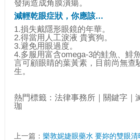
發病造成角膜潰瘍。
減輕乾眼症狀，你應該…
1.損失戴隱形眼鏡的年華。
2.得當用人工淚液
貴賓狗
。
3.避免用眼過度。
4.多服用富含omega-3的鮭魚、
言可顧眼睛的葉黃素，目前尚無查
生。
熱門標籤：
法律事務所
｜
關鍵字
｜
珈
上一篇：
樂敦妮婕眼藥水 要妳的雙眼清