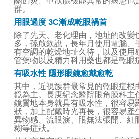
關節炎、甲狀腺機能異常的病患也
群。
用眼過度 3C漸成乾眼禍首
除了先天、老化理由，地址的改變
多，孫啟欽說，長年月使用電腦、
有空調的乾燥地址久待，以及使用
管藥物以及精力科用藥也都是乾眼
有吸水性 隱形眼鏡愈戴愈乾
其中，近視族群最常見的乾眼症根
鏡為主。長庚紀念醫院眼角膜科主
鏡質地本身就具有吸水性，很容易
狀，加上配戴時光再長，很容易產
異物感、流眼淚、眼無法張開、紅
糊等症狀。