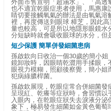
外面市售宣明「超涵水」、「高透
也不適宜乾眼症患者使用，馬惠康
睛切要接觸氧氣的辦法是由氧氣溶
裡，再度傳送到眼球
樟芝
，因此高
量也較高，可是所以地隱形眼鏡水
分短缺時就會吸收眼球的水分，但
短少保護 簡單併發細菌患病
孫啟欽向日收治一個30歲的簡小姐
鏡卸妝時，因眼睛乾澀用手揉眼，
眼視力模糊，照顧後察覺，簡小姐
犯病綠膿桿菌。
孫啟欽展現，乾眼症常合併細菌發
呈現紅、乾癢等症狀時，會習慣以
入眼內，在乾眼症狀失去淚液分泌
象下，極易發生細菌如金黃色葡萄