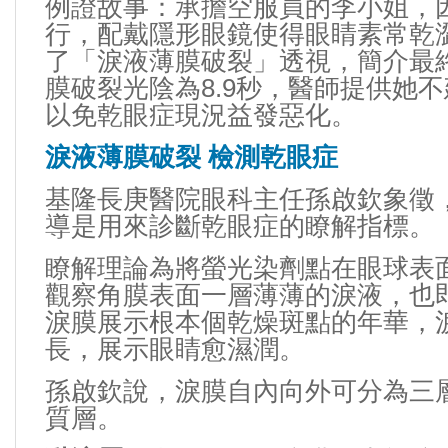
例證故事：承擔空服員的李小姐，
行，配戴
隱形眼鏡
使得眼睛素常乾
了「淚液薄膜破裂」透視，簡介最
膜破裂光陰為8.9秒，醫師提供她
以免乾眼症現況益發惡化。
淚液薄膜破裂 檢測乾眼症
基隆長庚醫院眼科主任孫啟欽象徵
導是用來診斷乾眼症的瞭解指標。
瞭解理論為將螢光染劑點在眼球表
觀察角膜表面一層薄薄的淚液，也
淚膜展示根本個乾燥斑點的年華，
長，展示眼睛愈濕潤。
孫啟欽說，淚膜自內向外可分為三
質層。