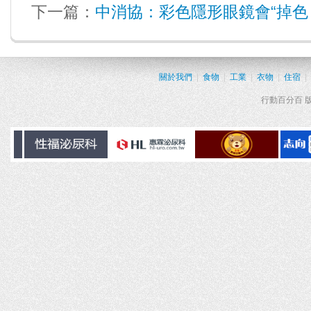
下一篇：
中消協：彩色隱形眼鏡會“掉色
關於我們
|
食物
|
工業
|
衣物
|
住宿
|
行動百分百 版權所