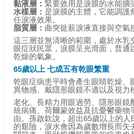
黏液層：
緊要效用是淚膜的水能擴
水樣層：
是淚膜的主體，它能調護
任淚液效果。
脂質層：
曲突徙薪淚液直接與空氣
這三層並無清晰的範圍，處於水乳
眼症狀民眾，淚膜呈光滑面，普通以
乾燥的氣象。
65歲以上 七成五有乾眼繁重
乾眼症病患平時會產生眼睛乾燥、
異物感、戴隱形眼鏡不適以及視力
老化、長精力用眼過勞、隱形眼鏡
統病痛、荷爾蒙效益及抗憂鬱藥物
由。孫啟欽說，超出65歲以上的人
的艱險，淚水會因為歲數增長而失