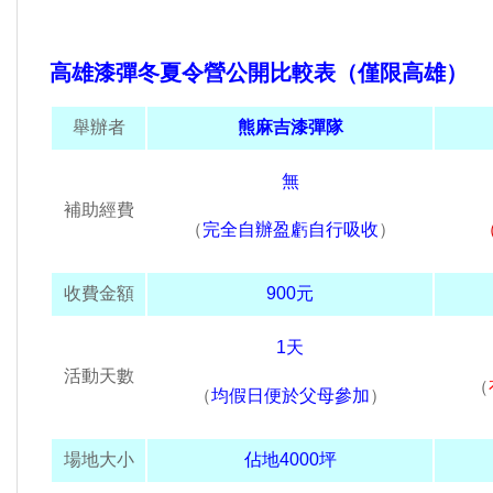
高雄漆彈冬夏令營公開比較表（僅限高雄）
舉辦者
熊麻吉漆彈隊
無
補助經費
（
完全自辦盈虧自行吸收
）
收費金額
900元
1天
活動天數
（
（
均假日便於父母參加
）
場地大小
佔地4000坪