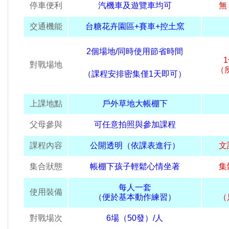
停車便利
汽機車及遊覽車均可
無
交通機能
台糖花卉園區+賽車+控土窯
2個場地/同時使用節省時間
對戰場地
（
（課程安排密集僅
1
天即可）
上課地點
戶外草地大帳棚下
父母參與
可任意拍照與參加課程
課程內容
公開透明（依課表進行）
文
集合狀態
帳棚下孩子輕鬆心情坐著
集
每人一套
使用裝備
（便於基本動作練習）
（
對戰場次
6場（50發）/人