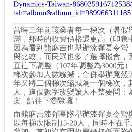
Dynamics-Taiwan-868025916712538/
tab=album&album_id=989966311185
當時三年前該業者每一梯次（暑假
滿，那時的收費價格還更高（印象
因為看到熊麻吉也舉辦漆彈夏令營
與比較
，而民眾也多了選擇機會
，
直往下調整（
107
年調整為
3000元）
梯次參加人數驟減，合併舉辦竟然
年又將二個梯次縮減為一個梯次，
人，這個數字改變讓人不禁要問：
案...請往下瀏覽囉！
而熊麻吉漆彈團隊舉辦漆彈夏令營
以每梯次限制
15-20
人，同時不在乎
參加，當初沒有因收費價格低而降