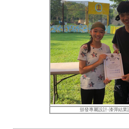
頒發專屬設計-漆彈結業