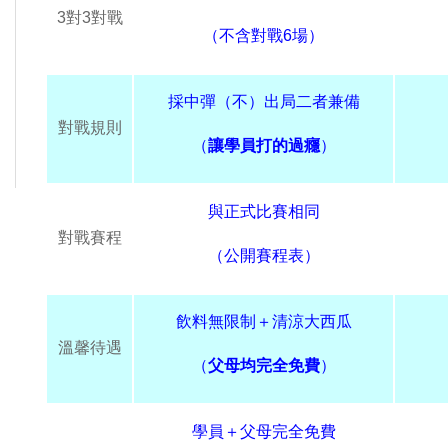
3對3對戰
（不含對戰6場）
採中彈
（不）出局二者兼備
對戰規則
（
讓學員打的過癮
）
與正式比賽相同
對戰賽程
（公開賽程表）
飲料無限制＋清涼大西瓜
溫馨待遇
（
父母均完全免費
）
學員＋父母完全免費