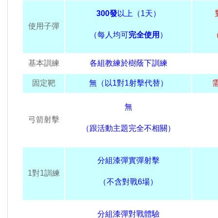
300發
以上（1天）
使用子彈
（每人均可
完全使用
）
基本訓練
各組教練於樹蔭下訓練
固定靶
無（以1對1射擊代替）
無
弓箭射擊
（跟活動主題完全不相關）
分組漆彈實彈射擊
1對1訓練
（不含對戰
6
場）
分組漆彈對戰體驗