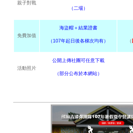
親子對戰
（二場）
海盜帽＋結業證書
免費加值
（107年起日後各梯次均有）
（
公開上傳社團可任意下載
活動照片
（部分公布於本網站）