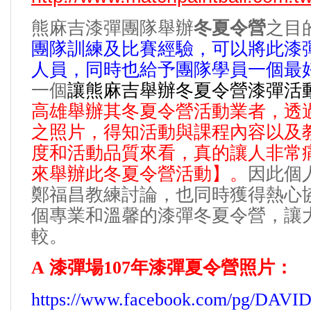
熊麻吉漆彈團隊舉辦
冬夏令營
之目
團隊訓練及比賽經驗，可以將此漆
人員，同時也給予團隊學員一個最
一個
讓熊麻吉舉辦冬夏令營漆彈活
高雄舉辦其冬夏令營活動業者，透
之照片，得知活動與課程內容以及
度和活動品質來看，真的讓人非常
來舉辦此冬夏令營活動
】
。
因此個
鄭福昌教練討論，也同時獲得熱心
個專業和溫馨的漆彈冬夏令營，讓
較。
A
漆彈場
107
年漆彈夏令營照片：
https://www.facebook.com/pg/DAVID