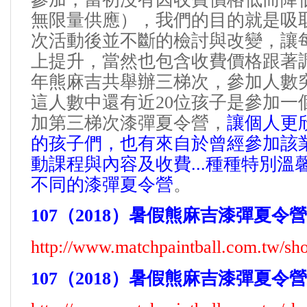
無限量供應），我們的目的就是吸
次活動後並不斷的檢討與改變，讓
上提升，當然也包含收費價格跟著
年熊麻吉共舉辦三梯次，參加人數
這人數中
還有近
20
位孩子是參加一
加第三梯次漆彈夏令營，
讓個人更
的孩子們，
也有來自於曾經參加該
動課程與內容及收費
...
種種特別溫
不同的漆彈夏令營
。
107
（
2018
）暑假熊麻吉漆彈夏令營
http://www.matchpaintball.com.tw/s
107
（
2018
）暑假
熊麻吉
漆彈夏令營