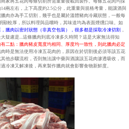
由商家將五花肉每條切割所需重量後載回製作。每條五花肉均採
約
14
兩左右，上下高度約
2.5
公分，此重量與規格考量，能讓酒與
燻臘肉亦為手工切割，幾乎也是屬於溫體豬肉冷藏狀態，一般每
明顯較厚，所以料理與品嚐時，其味道均為表面煙燻口味。如
店，臘肉以密封狀態（非真空包裝），很多都是採取冷凍切割
，
最大疑慮是
...
這條臘肉到底冷凍多久時間？這是大家無法得知
肉有二點：臘肉豬皮寬度均相同、厚度均一致性，則此臘肉必定
臘肉時是無法使用冷凍五花肉的，原因在於切割後必須等該五花
或其他步驟流程，否則無法讓中藥與酒讓該五花肉滲透吸收，而
經過冷凍又解凍後，再來製作臘肉就會影響食物新鮮度。