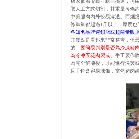
店家低溫冷藏並親自挑選，再
取人工方式切割，其重量每條
中藥臘肉內外較易滲透。而煙
條重量都超過
1
斤以上，厚度也
各知名品牌連鎖店或超商量販
其優點是看起來非常整齊，但
的，
要簡易判別是否為冷凍豬
為冷凍五花肉製成
。手工製作
肉完全解凍後，才能進行浸製
且手也會容易凍傷，當然豬肉