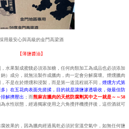
採用最安心與高級的金門高梁酒
【薄鹽醬油】
劑，水果製成蜜餞必須添加糖，任何肉類加工為成品也必須添加
（鈉）成分，就無法製作成臘肉，肉一定會分解腐壞。煙燻臘肉
同，不是在於煙燻和浸製，而是第一道流程就不同，
煙燻方式第
居多）在五花肉表面先搓揉，目的就是讓鹽滲透吸收，做最佳防
分排解擠壓出
；而
熊麻吉臘肉的天然防腐劑其中之一就是～～
58
酒為水性狀態，經過獨家使用之六角攪拌機攪拌後，這些酒就可
防腐效果的，因為臘肉經過風乾必須於室溫空氣中，如無任何鹽