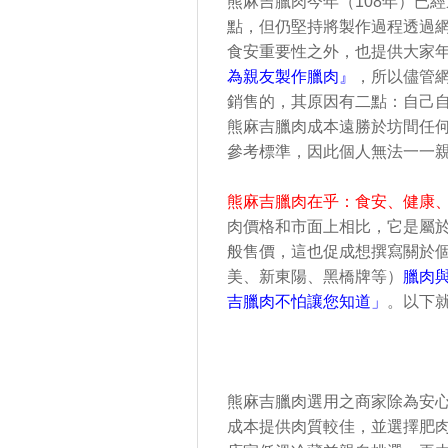
熊麻吉臘肉今年（108年）已
點，但仍堅持將製作過程透過
食安重要性之外，也提供大家
為親友製作臘肉』
，所以儘管
銷售的，其原因有二點：自己
熊麻吉臘肉成本遠勝於坊間任
參考標準，因此個人無法一一
熊麻吉臘肉在乎：食安、健康
肉價格和市面上相比，它是屬
般售價，這也促成想撰寫關於
美、新東陽、黑橋牌等）
臘肉
吉臘肉不怕讓您知道」
。以下
熊麻吉臘肉選用之商家除為安
成本提供肉質較佳，並選擇肥