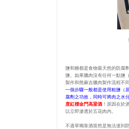
鹽和糖都是食物最天然的防腐
鹽。如果臘肉沒有任何一點鹽
製作和熊麻吉臘肉製作流程不
一個步驟一般都是使用粗鹽（
腐劑之功效，同時可將肉之水
度紅標金門高梁酒
！原因在於
以立即滲透於五花肉內。
不過單獨靠酒當然是無法達到