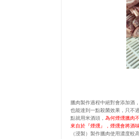
臘肉製作過程中絕對會添加酒
也能達到一點殺菌效果，只不
點就用米酒頭，
為何煙燻臘肉
來自於『煙燻』，煙燻會將酒
（浸製）製作臘肉使用濃度較