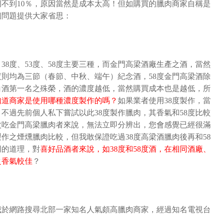
例不到
10
％，原因當然是成本太高！但如購買的臘肉商家自稱是
個問題提供大家省思：
：
38
度、
53
度、
58
度主要三種，而金門高梁酒廠生產之酒，當然
度則均為三節（春節、中秋、端午）紀念酒，
58
度金門高梁酒除
白酒第一名之殊榮，酒的濃度越低，當然購買成本也是越低，所
知道商家是使用哪種濃度製作的嗎？
如果業者使用
38
度製作，當
，不過先前個人私下嘗試以此
38
度製作臘肉，其香氣和
58
度比較
次吃金門高梁臘肉者來說，無法立即分辨出，您會感覺已經很滿
製作之煙燻臘肉比較，但我敢保證吃過
38
度高梁酒臘肉後再和
58
同的道理，對
喜好品酒者來說，如
38
度和
58
度酒，在相同酒廠、
之香氣較佳
？
我於網路搜尋北部一家知名人氣頗高臘肉商家，經過知名電視台