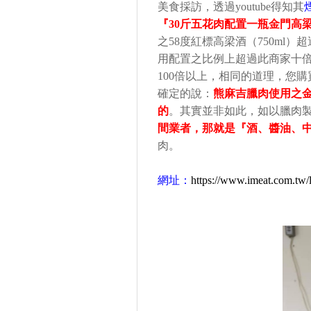
美食採訪，透過
youtube
得知其
『
30
斤五花肉配置一瓶金門高
之
58
度紅標高梁酒（
750ml
）超
用配置之比例上超過此商家十
100
倍以上，相同的道理，您購
確定的說：
熊麻吉臘肉使用之
的
。其實並非如此，如以臘肉
間業者，那就是『酒、醬油、
肉。
網址：
https://www.imeat.com.tw/l