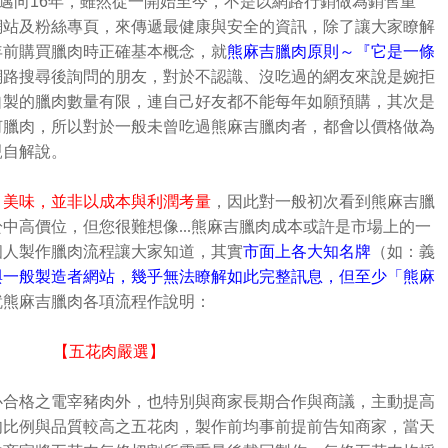
經邁向16年，雖然從一開始至今，不是以網路行銷做為銷售重
網站及粉絲專頁，來傳遞最健康與安全的資訊，除了讓大家瞭解
年前購買臘肉時正確基本概念，就
熊麻吉臘肉原則～『它是一條
網路搜尋後詢問的朋友，對於不認識、沒吃過的網友來說是婉拒
自製的臘肉數量有限，連自己好友都不能每年如願預購，其次是
何臘肉，所以對於一般未曾吃過熊麻吉臘肉者，都會以價格做為
親自解說。
、美味，並非以成本與利潤考量
，因此對一般初次看到熊麻吉臘
於中高價位，但您很難想像
...
熊麻吉臘肉成本或許是市場上的一
個人製作臘肉流程讓大家知道，其實
市面上各大知名牌
（如：義
與一般製造者網站，幾乎無法瞭解如此完整訊息，但至少「熊麻
就熊麻吉臘肉各項流程作說明：
【五花肉嚴選】
心合格之電宰豬肉外，也特別與商家長期合作與商議，主動提高
肉比例與品質較高之五花肉，製作前均事前提前告知商家，當天