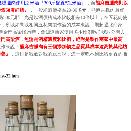
煙燻臘肉使用之米酒『
300
斤配置
5
瓶米酒』
，而
熊麻吉臘肉則以
梁酒
58
度紅標』
，一般米酒價格為
20-30
多元，熊麻吉臘肉購買
過
500
元耶！光是以酒價格成本比較相差
10
倍以上，在五花肉使
倍，所以如果以相同五花肉製作酒的成本來說，則超過此商家
買金門高梁臘肉時，會知道商家使用多少比例嗎？我敢公開與
金門高梁酒，無論是酒精濃度和比例，絕對是製作商家中最高
製作來說：
熊麻吉臘肉有三個添加物之品質與成本遠高於其他坊
中藥』
，這也是我敢對我的親友說，您一定吃不到比我更香的臘
ist-33.htm