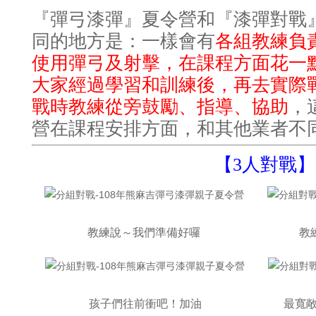
『彈弓漆彈』夏令營和『漆彈對戰
同的地方是
一樣會有
各組教練負
：
使用彈弓及射擊
在課程方面花一
，
大家經過學習和訓練後
再去實際
，
戰時教練從旁鼓勵
指導
協助
、
、
，
營在課程安排方面
和其他業者不
，
【
3
人對戰】
教練說～我們準備好囉
教
孩子們往前衝吧！加油
最寬