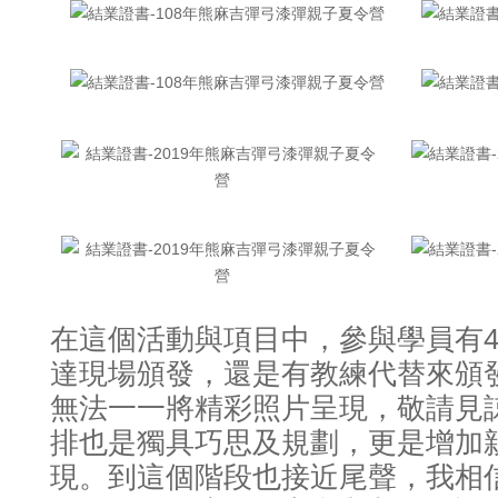
在這個活動與項目中
參與學員有4
，
達現場頒發
還是有教練代替來頒
，
無法一一將精彩照片呈現
敬請見
，
排也是獨具巧思及規劃
更是增加
，
現
到這個階段也接近尾聲
我相
。
，