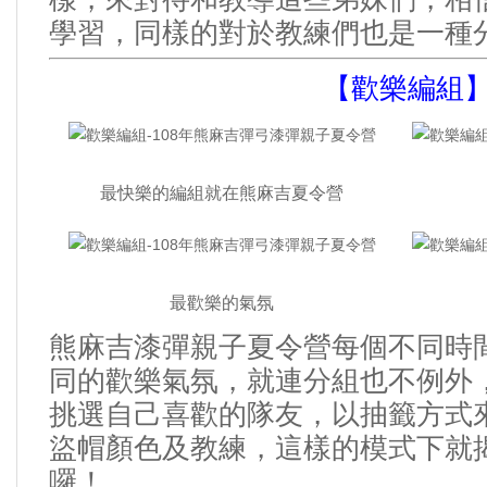
學習
，同樣的對於教練們也是一種
【歡樂編組
最快樂的編組就在熊麻吉夏令營
最歡樂的氣氛
熊麻吉漆彈親子夏令營每個不同時
同的歡樂氣氛
就連分組也不例外
，
挑選自己喜歡的隊友
以抽籤方式
，
盜帽顏色及教練
這樣的模式下就
，
囉
！