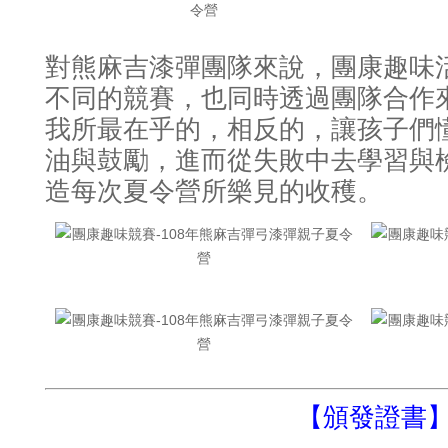
對熊麻吉漆彈團隊來說
團康趣味
，
不同的競賽
也同時透過團隊合作
，
我所最在乎的
相反的
讓孩子們
，
，
油與鼓勵
進而從失敗中去學習與
，
造每次夏令營所樂見的收穫
。
【頒發證書