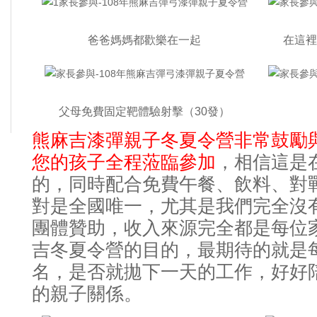
爸爸媽媽都歡樂在一起
在這裡
父母免費固定靶體驗射擊（30發）
熊麻吉漆彈親子冬夏令營非常鼓勵
您的孩子全程蒞臨參加
相信這是
，
的
同時配合免費午餐
飲料
對
，
、
、
對是全國唯一
尤其是我們完全沒
，
團體贊助，收入來源完全都是每位
吉冬夏令營的目的，最期待的就是
名，是否就拋下一天的工作，好好
的親子關係。