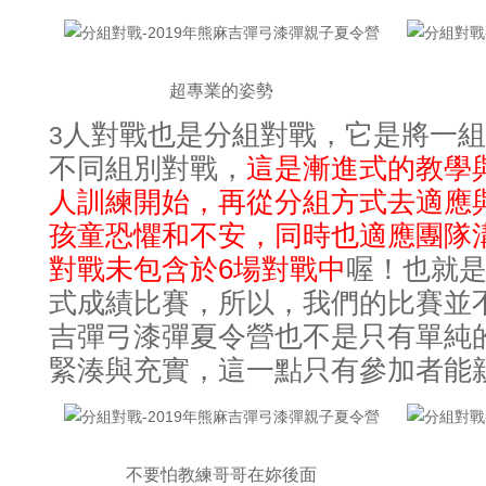
超專業的姿勢
人對戰也是分組對戰
它是將一組
，
3
不同組別對戰
這是漸進式的教學
，
人訓練開始
再從分組方式去適應
，
孩童恐懼和不安
同時也適應團隊
，
對戰未包含於6場對戰中
喔
也就
！
式成績比賽
所以
我們的比賽並
，
，
吉彈弓漆彈夏令營也不是只有單純
緊湊與充實
這一點只有參加者能
，
不要怕教練哥哥在妳後面