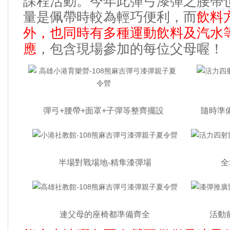
課程活動
今年此彈弓漆彈之腰帶
。
量是佩帶時較為輕巧便利
而
飲料
，
外
也同時有多種運動飲料及汽水等
，
應
包含現場參加的每位父母喔
，
！
彈弓+腰帶+面罩+子彈等整齊擺設
隨時準
半場對戰場地-精隼漆彈場
全
連父母的座椅都準備齊全
活動