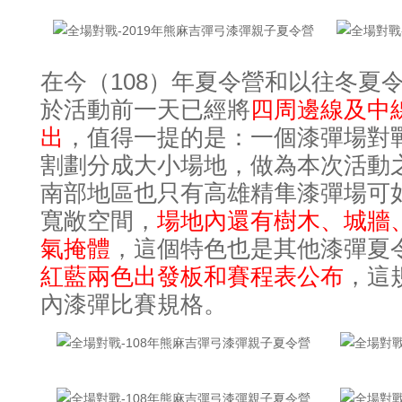
在今（108）年夏令營和以往冬夏
於活動前一天已經將
四周邊線及中
出
值得一提的是
一個漆彈場對
，
：
割劃分成大小場地
做為本次活動
，
南部地區也只有高雄精隼漆彈場可
寬敞空間
場地內還有樹木
城牆
，
、
氣掩體
這個特色也是其他漆彈夏
，
紅藍兩色出發板和賽程表公布
這
，
內漆彈比賽規格
。