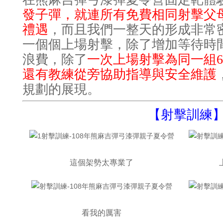
發子彈
，
就連所有免費相同射擊父
禮遇
，
而且我們一整天的形成非常
一個個上場射擊
，
除了增加等待時
浪費
，
除了
一次上場射擊為同一組
還有教練從旁協助指導與安全維護
規劃的展現
。
【射擊訓練
這個架勢太專業了
看我的厲害