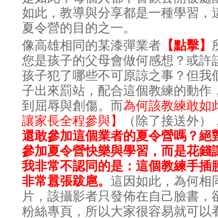
如此
教導與分享都是一種學習
，
，
夏令營的目的之一
。
像高雄相同的某漆彈業者
【
點擊
】
您是孩子的父母會做何感想
？或許該
孩子犯了哪些不可原諒之事？但我
子出來罰站，配合這個教練的動作
為何該教練敢如此
到屈辱與創傷。而
讓
家長全程參與
（除了接送外）
】
還敢參加這個業者的夏令營嗎
絕
？
參加夏令營快樂與學習，而是花錢
我非常不認同的是：這個教練手插
這因如此
為何相
非常囂張跋扈。
，
片
該攝影者只發佈在自己臉書
，
，
粉絲專頁
大家很容易就可以
，所以