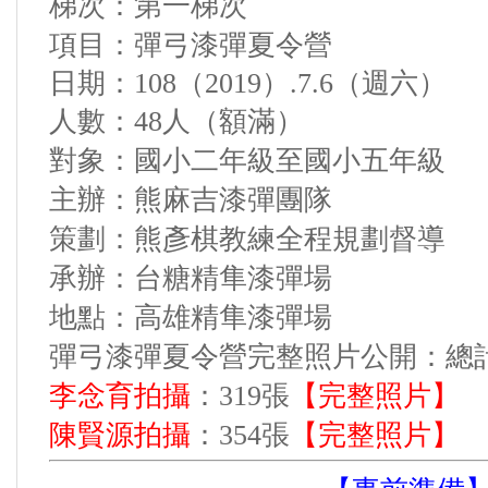
梯次
第一梯次
：
項目
彈弓漆彈
：
夏令營
日期：
108
（
2019
）
.7.6（週六）
人數：
48
人（額滿）
對象
國小二年級至國小五年級
：
主辦
熊麻吉漆彈團隊
：
策劃
熊彥棋教練全程規劃督導
：
承辦
台糖精隼漆彈場
：
地點
高雄精隼漆彈場
：
彈弓漆彈夏令營完整照片公開：總
完整照片
】
李念育拍攝
：
319
張
【
完整照片
】
陳賢源拍攝
：
354
張
【