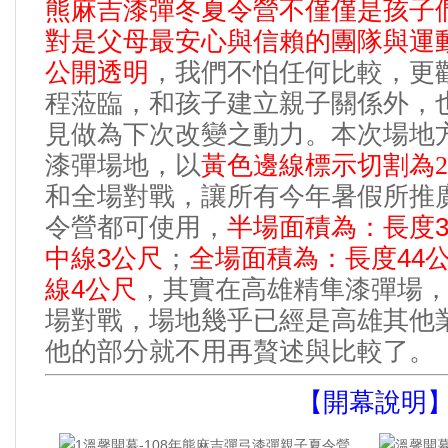
熊麻吉漆彈冬夏令營不僅僅是孩子
對是父母最安心與信賴的團隊與運
公開透明
我們不怕任何比較
更
，
，
程蒞臨
和孩子建立親子關係外
，
，
見做為下次改變之動力
本次場地
。
漆彈場地
以
黃色邊線標示切割為
，
2
和全場對戰
讓所有今年暑假所推
，
令營都可使用
半場面積為
長度
，
：
3公尺
全場面積為
長度44
中線
；
：
4公尺
其實在高雄精隼漆彈場
線
，
場對戰
幾乎已經是高雄其他
，場地
他的部分就不用再贅述與比較了
。
【開幕說明