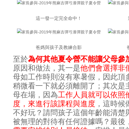
這一發一定完全命中！
爸媽與孩子及教練合影
至於
為何其他夏令營不能讓父母參
原因和做法
其一是
他們會選擇非
，
母如工作時則沒有寒暑假
因此頂
，
稍微看一下就必須離開了
；其次是
母在場，因為
工作人員就可以依照
度，來進行該課程與進度
，這時候
不好玩？請問孩子這個年齡能清楚
被無理的對待有任何證據嗎？最後