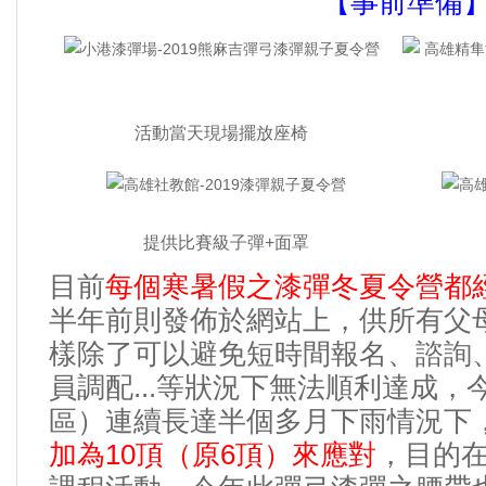
【事前準備
活動當天現場擺放座椅
提供比賽級子彈+面罩
目前
每個寒暑假之漆彈冬夏令營都
半年前則發佈於網站上
供所有父
，
樣除了可以避免短時間報名
諮詢
、
員調配...等狀況下無法順利達成
，
區）連續長達半個多月下雨情況下
加為10頂（原6頂）來應對
目的
，