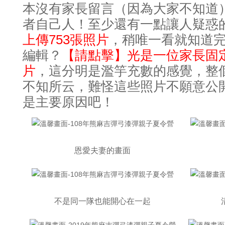
本沒有家長留言（因為大家不知道
者自己人
至少還有一點讓人疑惑
！
上傳
753張照片
稍唯一看就知道
，
編輯
【
請點擊
】
光是一位家長固
？
片
這分明是濫竽充數的感覺
整
，
，
不知所云
難怪這些照片不願意公
，
是主要原因吧
！
恩愛夫妻的畫面
不是同一隊也能開心在一起