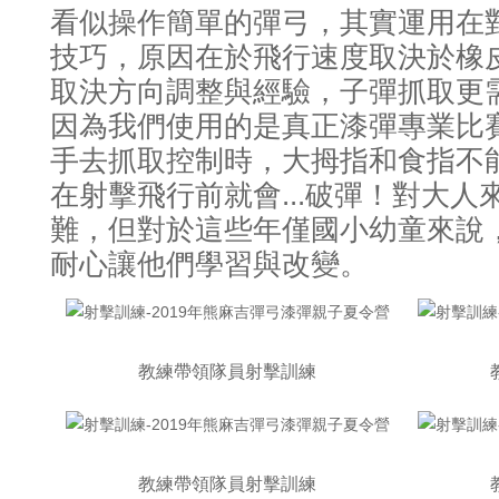
看似操作簡單的彈弓
其實運用在
，
技巧
原因在於飛行速度取決於橡
，
取決方向調整與經驗
子彈抓取更
，
因為我們使用的是真正漆彈專業比
手去抓取控制時
大拇指和食指不
，
在射擊飛行前就會...破彈
對大人
！
難
但對於這些年僅國小幼童來說
，
耐心讓他們學習與改變
。
教練帶領隊員射擊訓練
教練帶領隊員射擊訓練