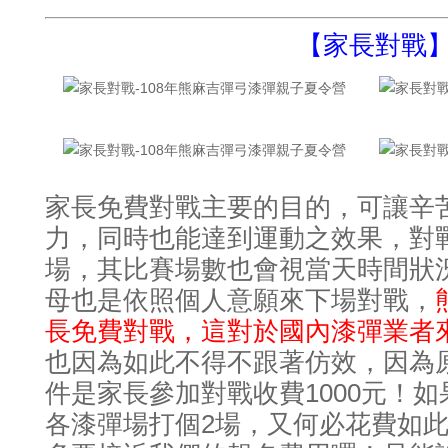
【家長對戰
家長免費對戰主要的目的
可讓辛
，
力
同時也能達到運動之效果
對
，
，
場
其比賽場數也會視當天時間狀
，
母也是依照個人意願來下場對戰
，
長免費對戰
這對於國內漆彈業者
，
也因為如此不得不跟著仿效
因為
，
件是家長參加對戰收費1000元
如
！
各漆彈場打個2場
又何必花費如此
，