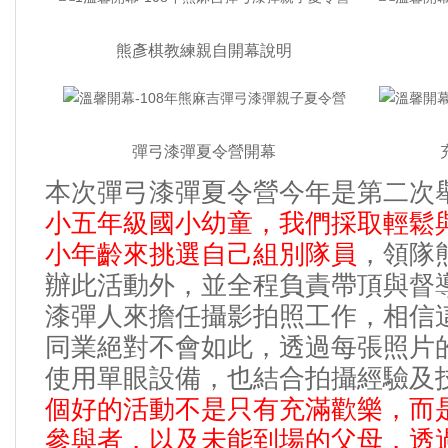
熊彥棋教練親自開幕說明
彈弓漆彈夏令營開幕
本次彈弓漆彈夏令營今年是第二次
小五年級國小幼童
我們採取輕鬆
，
小年齡來挑選自己組別隊員
領隊
，
辦此活動外
並全程負責帶頂與督
，
漆彈人來擔任攝影拍照工作
相信
，
同業絕對不會如此
透過每張照片
，
使用單眼設備
也結合拍攝經驗及
，
個好的活動不是只有充滿歡樂
而
，
參與者
以及未能到場的父母
透
，
，