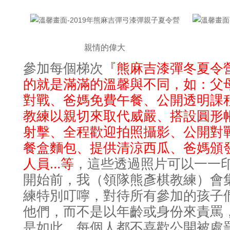
親情的偉大
參加每個梯次
『熊麻吉漆彈冬夏令
的就是滿滿的溫馨與不同
如
父
，
：
對戰
爸媽免費午餐
公開透明課
、
、
教練以親切來取代威嚴
搭設圓形
、
射擊
全程歡迎拍照攝影
公開對
、
、
餐盒麵包
提供清涼西瓜
爸媽頒
、
、
人員...等
這些透過照片可以一一
，
開始前
我（領隊熊彥棋教練）會
，
練特別叮嚀
對待所有參加的孩子
，
他們，而不是以年齡或身份來責罵
是如此
每個人都不喜歡公開被處
，