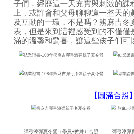
子們
經歷這一天充實與刺激的課
，
上
會和父母聊聊這一整天的
，或許
及互動的一環
不是嗎
熊麻吉冬
，
？
表
但是來到這裡感受到的不僅僅
，
滿的溫馨和驚喜
讓這些孩子們可
，
【圓滿合照
彈弓漆彈夏令營（學員+教練）合照
彈弓漆彈