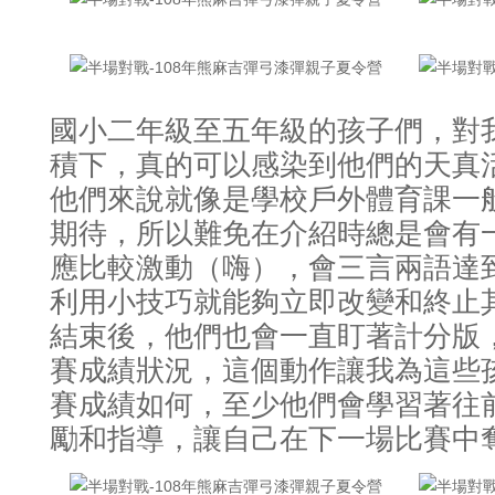
國小二年級至五年級的孩子們
對
，
積下
真的可以感染到他們的天真
，
他們來說就像是學校戶外體育課一
期待
所以難免在介紹時總是會有
，
應比較激動（嗨）
會三言兩語達
，
利用小技巧就能夠立即改變和終止
結束後
他們也會一直盯著計分版
，
賽成績狀況
這個動作讓我為這些
，
賽成績如何
至少他們會學習著往
，
勵和指導
讓自己在下一場比賽中
，