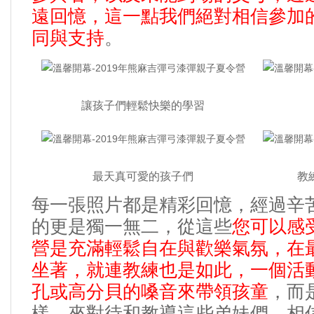
遠回憶
，這一點我們絕對相信參加
同與支持
。
讓孩子們輕鬆快樂的學習
最天真可愛的孩子們
教
每一張照片都是精彩回憶
，經過辛
從這些
您可以感
的更是獨一無二，
營是充滿輕鬆自在與歡樂氣氛
在
，
坐著
就連教練也是如此
一個活
，
，
孔或高分貝的嗓音來帶領孩童
而
，
樣
來對待和教導這些弟妹們
相
，
，