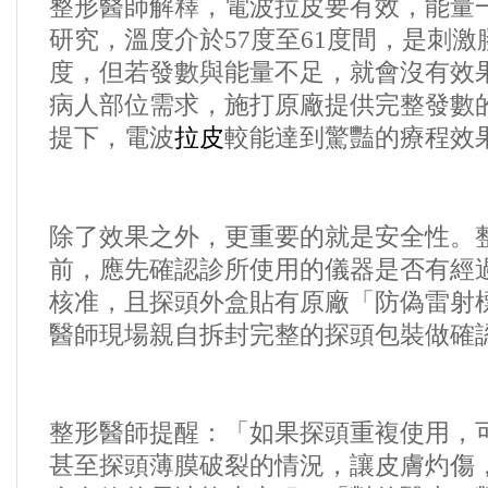
整形醫師解釋，電波拉皮要有效，能量
研究，溫度介於
57
度至
61
度間，是刺激
度，但若發數與能量不足，就會沒有效
病人部位需求，施打原廠提供完整發數
提下，電波
拉皮
較能達到驚豔的療程效
除了效果之外，更重要的就是安全性。
前，應先確認診所使用的儀器是否有經
核准，且探頭外盒貼有原廠「防偽雷射
醫師現場親自拆封完整的探頭包裝做確
整形醫師提醒：「如果探頭重複使用，
甚至探頭薄膜破裂的情況，讓皮膚灼傷