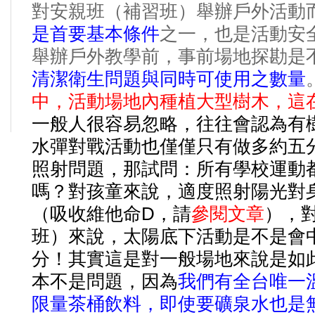
對安親班（補習班）舉辦戶外活動
是首要基本條件
之一，也是活動安
舉辦戶外教學前，事前場地探勘是
清潔衛生問題與同時可使用之數量
中，活動場地內種植大型樹木，這
一般人很容易忽略，往往會認為有
水彈對戰活動也僅僅只有做多約五
照射問題，那試問：所有學校運動
嗎？對孩童來說，適度照射陽光對
D
（吸收維他命
，請
參閱文章
），
班）來說，太陽底下活動是不是會
分！其實這是對一般場地來說是如
本不是問題，因為
我們有全台唯一
限量茶桶飲料，即使要礦泉水也是