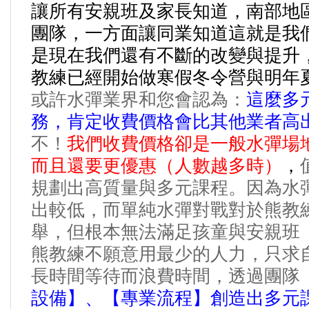
讓所有安親班及家長知道，南部地
團隊，一方面讓同業知道這就是我
是現在我們還有不斷的改變與提升
教練已經開始做寒假冬令營與明年
或許水彈業界和您會認為：
這麼多
務，肯定收費價格會比其他業者高
不！
我們收費價格卻是一般水彈場
而且還要更優惠（人數越多時）
，
規劃出高質量與多元課程。因為水
出較低，而單純水彈對戰對於熊教
舉，但根本無法滿足孩童與安親班
熊教練不願意用最少的人力，只求
長時間等待而浪費時間，透過團隊
設備】、【專業流程】創造出多元