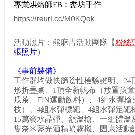
專業烘焙師
FB
：盉坊手作
https://reurl.cc/M0KQok
活動照片：熊麻吉活動團隊【
粉絲
張照片
）
《事前裝備》
工作群均做快篩陰性檢驗證明、
24
形折疊桌、
1
頂全新帆布（放置孩童
FIN
瓜茶、
運動飲料）、
4
組水彈槍
枝）、
4
組水彈標靶、
4
組水彈定靶
15
萬發水晶彈、額溫槍、一組體溫
隻奈米藍光酒精噴霧機、團康活動