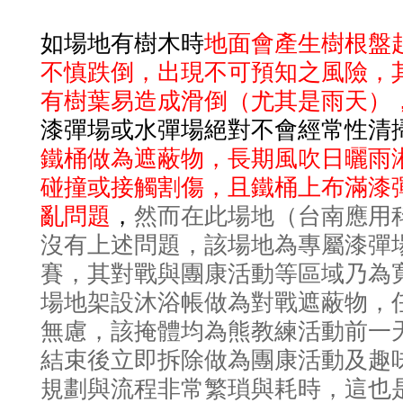
地面
如場地有樹木時
會產生樹根盤
不慎跌倒，出現不可預知之風險，
有樹葉易造成滑倒（尤其是雨天）
漆彈場或水彈場絕對不會經常性清
鐵桶做為遮蔽物，長期風吹日曬雨
碰撞或接觸割傷，且鐵桶上布滿漆
，
亂問題
然而在此場地（台南應用
沒有上述問題，該場地為專屬漆彈
賽，其對戰與團康活動等區域乃為
場地架設沐浴帳做為對戰遮蔽物，
無慮，該掩體均為熊教練活動前一
結束後立即拆除做為團康活動及趣
規劃與流程非常繁瑣與耗時，這也