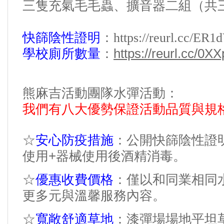
三隻充氣毛毛蟲、擴音器二組（共
快篩陰性證明
：
https://reurl.cc/ER1
https://reurl.cc/0
學校廁所數量
：
熊麻吉活動團隊水彈活動：
我們有八大優勢保證活動品質與規
安心防疫措施
☆
：公開快篩陰性證
+
使用
器械使用後酒精消毒。
優惠收費價格
☆
：僅以和同業相同
更多元與溫馨服務內容。
寬敞舒適草地
☆
：漆彈場場地平坦