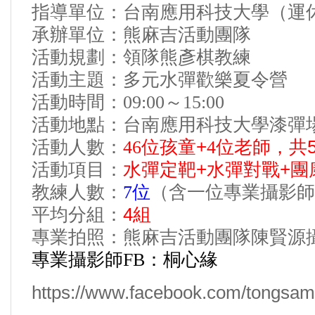
指導單位：台南應用科技大學（運
承辦單位：熊麻吉活動團隊
活動規劃：領隊熊彥棋教練
活動主題：多元水彈歡樂夏令營
活動時間：
09:00
～
15:00
活動地點：台南應用科技大學漆彈
位孩童+
位老師，共5
活動人數：
46
4
水彈定靶+水彈對戰+團
活動項目：
教練人數：
7
位
（含一位專業攝影師
4組
平均分組：
專業拍照：熊麻吉活動團隊陳賢源
專業攝影師
FB
：桐心緣
https://www.facebook.com/tongsa