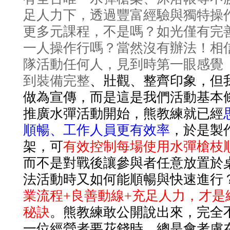
足人力下，透過豐富經驗與獨特操
更多元課程，不是嗎？如光僅有完
一人操作行嗎？當然沒有辦法！相
隊活動任何人，見到時第一眼感覺
到裝備完整
、壯觀、整齊印象，但
做為宣傳，而是這是我們活動基本
推廣水彈活動開始，熊教練就已經
順暢、工作人員更有效率
，於是製
架，可
有效控制每場使用水彈槍枝
而不是對戰後讓參與者任意放置於
法活動時又如何能順暢與快速進行
業流程+良善動線+充足人力，才是
秘訣
。熊教練敢公開說出來，完全
一位經營者要花錢時，總是會考慮