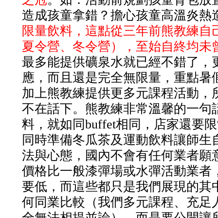
造成孩童拿錯？擔心孩童高溫炎熱
限量飲料，這點從三年前熊教練自
夏令營、冬令營），至始自終均未
最多能提供礦泉水就已經不錯了，
應，而且還是完全無限量，重點暑
加上熊教練提供更多元課程活動，
不在話下。熊教練非常溫馨的一句
料，就如同
buffet
相同，店家還要限
同時準備冬瓜茶及運動飲料讓師生
法與心態，國內不會有任何業者願
價格比一般漆彈場或水彈活動業者
要低，而這些都只是我們展現的其
何同業比較（我們多元課程、充足
全無法相提並論），而是要公開讓