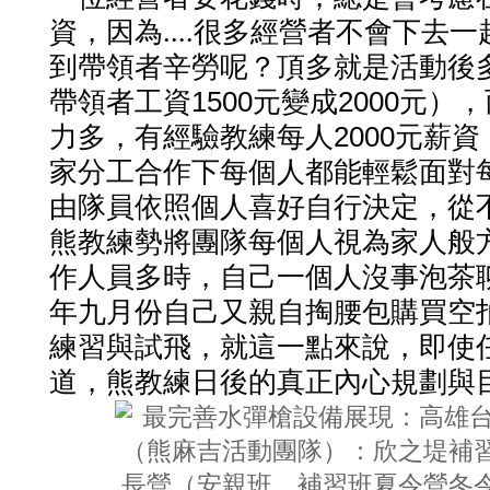
資，因為....很多經營者不會下去
到帶領者辛勞呢？頂多就是活動後
1500
2000
帶領者工資
元變成
元），
2000
力多，有經驗教練每人
元薪資
家分工合作下每個人都能輕鬆面對
由隊員依照個人喜好自行決定，從
熊教練勢將團隊每個人視為家人般
作人員多時，自己一個人沒事泡茶
年九月份自己又親自掏腰包購買空
練習與試飛，就這一點來說，即使
道，熊教練日後的真正內心規劃與