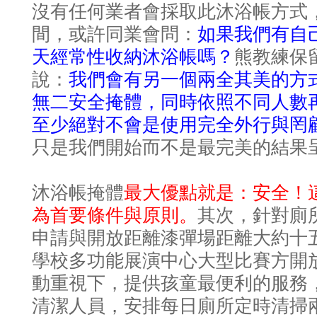
沒有任何業者會採取此沐浴帳方式
間，或許同業會問：
如果我們有自
天經常性收納沐浴帳嗎？
熊教練保
說：
我們會有另一個兩全其美的方
無二安全掩體，同時依照不同人數
至少絕對不會是使用完全外行與罔
只是我們開始而不是最完美的結果
最大優點就是：安全！
沐浴帳掩體
為首要條件與原則。
其次，針對廁
申請與開放距離漆彈場距離大約十
學校多功能展演中心大型比賽方開
動重視下，提供孩童最便利的服務
清潔人員，安排每日廁所定時清掃