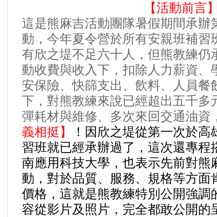
【活動前言
這是
熊麻吉活動團隊暑假期間承辦
動，今年夏令營於所有安親班補習
有欣之堤不足六十人，但熊教練仍
動收費與收入下，扣除人力薪資、
安保險、快篩支出、飲料、人員餐
下，對熊教練來說已經超出五千多
彈耗材與維修、多次來回交通油資
義相挺】
！因欣之堤從第一次於高
習班就已經承辦過了，這次還專程
南應用科技大學，也表示先前對熊
動，對於品質、服務、規格等方面
價格，這就是熊教練特別公開強調
容從影片及照片，完全都敢公開的