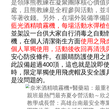
是領隊熊教練在凝聚團隊核心價值
處，且熊教練是全程參與活動，並
等著收錢。另外，在場外裝備準備
藍光酒精噴霧機，每場活動水彈槍
並架設一台供大家自行消毒之自動
機，在個人清潔衛生方面
使用之飛
個人單獨使用，活動後收回再清洗
安心防疫條件。在眼睛防護使用之
400
此設備超過
頂，這也就是說即
時，限定單獨使用飛虎帽及安全護
是沒問題的。