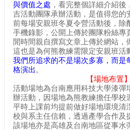
與價值之處
，看完整個詳細介紹後
吉活動團隊承辦活動，是值得您的
前每場安親班冬夏令營活動後，除
手機錄影，公開上傳於團隊粉絲專
閒時間親自撰寫文章上傳於網站，
這也是為何熊教練需限定安親班活
我們所追求的不是場次多寡，而是
格演出
。
【場地布置
活動場地為台南應用科技大學漆彈
辦活動，因場地為熊教練
擔任
學校
平時上課前均提前做好場地環境清
校與系主任信賴，透過產學合作及
該場地亦是高雄及台南地區從事水