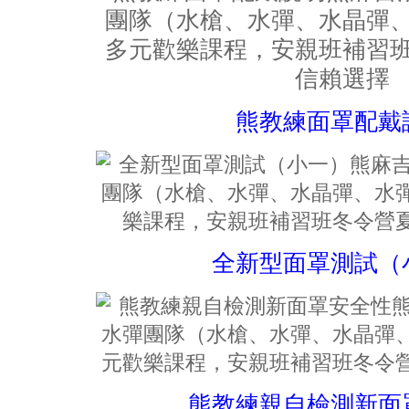
熊教練面罩配戴
全新型面罩測試（
熊教練親自檢測新面