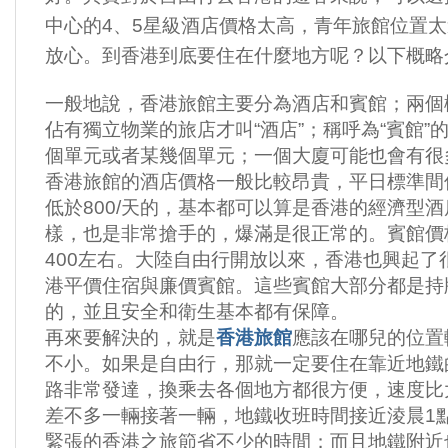
中心的4、5星級酒店價格太高，青年旅館位置
放心。到香港到底要住在什麼地方呢？以下概略
一般地說，香港旅館主要分為酒店和賓館；兩個
佔有獨立物業的旅店才叫“酒店”；稱呼為“賓館
個單元或者某幾個單元；一個大廈可能也會有
香港旅館的酒店價格一般比較昂貴，平日標準間價
低於800/天的，基本都可以算是香港的經濟型
樣，也是非常搶手的，爆滿是很正常的。賓館價格
400左右。大陸自由行開放以來，香港也興起
港平價住宿與廉價賓館。這些賓館大部分都是持牌
的，並且安全和衛生基本都有保障。
再來要解決的，就是
香港旅館
應該在哪兒的位置
不小。如果是自由行，那就一定要住在靠近地鐵
路非常發達，換乘去各個地方都很方便，速度比
差不多一輛接著一輛，地鐵收班時間接近淩晨1
緊張的香港之旅節省不少的時間；而且地鐵附近