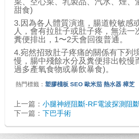
菜、空心菜、乳製品、汽水、煙、
)
甜食
3.
因為各人體質演進，腸道較敏感
人，會有拉肚子或肚子疼，無法一
1
2
糞便排出，
〜
天會回復普通。
4.
宛然招致肚子疼痛的關係有下列
慢，腸中殘餘水分及糞便排出較慢
)
過多產氧食物或暴飲暴食
。
熱門標籤：
塑膠棧板
SEO
歐米茄
熱水器
樟芝
上一篇：
小腿神經阻斷-RF電波探測阻斷
下一篇：
下巴手術