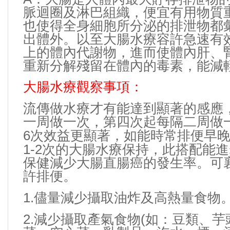
脈迴圈及淋巴組織，便宜有用物質
也使得全身細胞所分泌的排泄物都
出體外。以至大腸水療容許急速有
上的體內代謝物，進而使體內肝、
重新分解殘留在體內的毒素，能減
大腸水療觀察事項：
流傳做水療才有能達到顯著的感應
一周做一次，第四次起每隔二周做
6
次效益更顯著，如能時常排便早
1-2
次的大腸水療保持，此搭配能進
保健減少大腸直腸癌的發生率。可
許排便。
1.
儘量減少攝取油炸及高熱量食物
2.
(
減少攝取產氣食物
如：豆類、芋