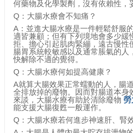
何藥物及化學製劑，沒有依賴性，
Q
：
大腸水療會不知痛
？
A
：
並進大腸水療是一件輕鬆舒服
適皆兼顧；但有下列境地會多少緩
拒、擔心引起肌肉緊繃，遠古慢性
腸胃系統較敏感以及通常脹氣的人
快解除不適的覺得。
Q
：
大腸水療何如提高健康？
A
就算大腸效果正常蠕動的人，腸
全排放掉的廢物。因而對腸道本身
來談，大腸水療有助於清除廢物
勞
能支援大腸復甦一般運作。
Q
：
大腸水療若何進步神速肝、腎
A
：
大腸是人體內最大貯存排泄物