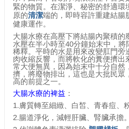
緊的物質。在潔淨、秘密的舒適環
原的
清潔
端的，即時容許重建結腸
健康運作。
大腸水療在高壓下將結腸內聚積的
40
水壓在半小時至
分鐘始末中，將
稀釋。平時的水是用來改變肛門旁
肉收縮反響，而將軟化的糞便擠出
常大便無異，因為始末中十分自然
擠，將廢物排出，這也是大批民眾
高的前提之一。
大腸水療的裨益
：
1.
膚質轉至細緻、白皙、青春痘、
2.
腸道淨化，減輕肝臟、腎臟承擔