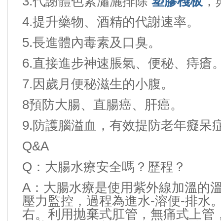
3.
代謝體色素瀟灑排除
塑膠棧板
，
4.
提升藥物、酒精的代謝速率。
5.
長進體內毒素及口臭。
6.
直接進步神速脹氣、便秘、痔瘡
7.
因歲月便秘滋生的小腹。
8
預防大腸、直腸癌、肝癌。
9.
防護腦溢血，有效提防老年癡呆
Q&A
Q
：
大腸水療安全嗎
？
歷程？
A
：
大腸水療是使用紫外線加溫的
-
-
壓力監控，過程為進水
溶便
排水
右。利用拋棄式肛管，無痛式上管