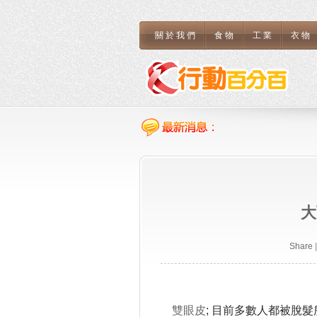
關於我們
食物
工業
衣物
大
Share
|
雙眼皮
; 目前多數人都被脫