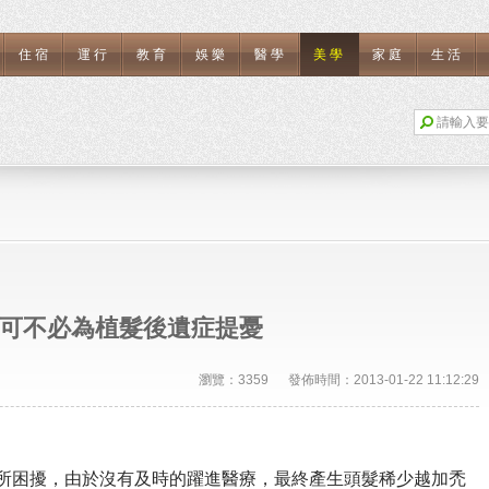
住宿
運行
教育
娛樂
醫學
美學
家庭
生活
可不必為植髮後遺症提憂
瀏覽：3359 發佈時間：2013-01-22 11:12:29
髮所困擾，由於沒有及時的躍進醫療，最終產生頭髮稀少越加禿