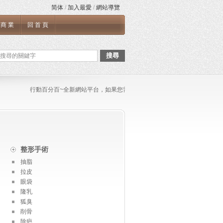
简体
/
加入最愛
/
網站導覽
商業
回首頁
搜尋
行動百分百~全新網站平台，如果您需要張貼任何文章與連結，或是任何網站
整形手術
抽脂
拉皮
眼袋
隆乳
狐臭
削骨
除疤