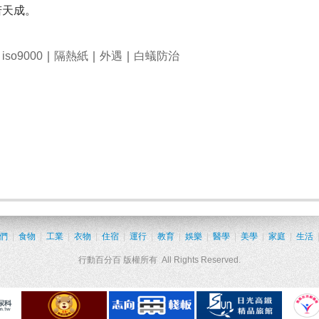
若天成。
｜
iso9000
｜
隔熱紙
｜
外遇
｜
白蟻防治
們
|
食物
|
工業
|
衣物
|
住宿
|
運行
|
教育
|
娛樂
|
醫學
|
美學
|
家庭
|
生活
行動百分百 版權所有 All Rights Reserved.