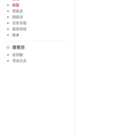
植髮
雙眼皮
開眼頭
雷射溶脂
脂肪移植
隆鼻
微整形
玻尿酸
電波拉皮