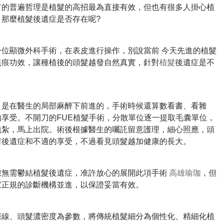
有的普遍哲理是植髮的高招最為直接有效，但也有很多人掛心植
。
那麼植髮後遺症是否存在呢?
一位顯微外科手術，在表皮進行操作，別說當前 今天先進的植髮
無痕功效，讓種植後的頭髮越發自然真實，針對
植髮
後遺症是不
，是在醫生的局部麻醉下前進的，手術時候還算數看書、看雜
的享受。
不開刀的FUE植髮手術，分散單位逐一提取毛囊單位，
包紮，馬上出院。
術後根據醫生的囑託留意護理，細心照應，頭
何後遺症和不適的享受，不過看見頭髮越加健康的長大。
無需鬱結植髮後遺症，准許放心的展開此項手術
高雄瑜珈
，但
家正規的診斷機構並進，以保證妥當有效。
際線、頭髮濃密度為參數，將傳統植髮細分為個性化、精細化植