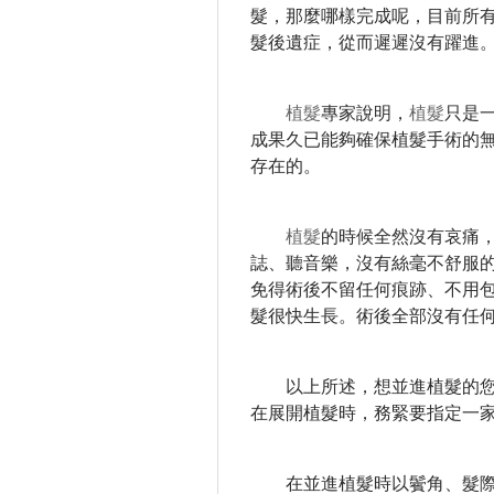
髮，那麼哪樣完成呢，目前所
髮後遺症，從而遲遲沒有躍進
植髮
專家說明，
植髮
只是
成果久已能夠確保植髮手術的
存在的。
植髮
的時候全然沒有哀痛
誌、聽音樂，沒有絲毫不舒服
免得術後不留任何痕跡、不用
髮很快生長。
術後全部沒有任
以上所述，想並進植髮的您
在展開植髮時，務緊要指定一
在並進植髮時
以鬢角、髮