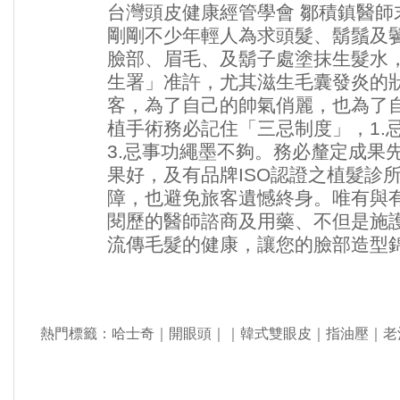
台灣頭皮健康經管學會 鄒積鎮醫師
剛剛不少年輕人為求頭髮、鬍鬚及
臉部、眉毛、及鬍子處塗抹生髮水
生署」准許，尤其滋生毛囊發炎的
客，為了自己的帥氣俏麗，也為了
植手術務必記住「三忌制度」，1.忌
3.忌事功繩墨不夠。務必釐定成果
果好，及有品牌
ISO認證
之
植髮
診
障，也避免旅客遺憾終身。唯有與
閱歷的醫師諮商及用藥、不但是施
流傳毛髮的健康，讓您的臉部造型
熱門標籤：
哈士奇
｜
開眼頭
｜｜
韓式雙眼皮
｜
指油壓
｜
老