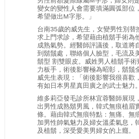
男性前額髮際線屬M字形，婦女則
變女的變性人會需要填滿圓弧部位
希望做出M字形。」
台南35歲的威先生，女變男性別替
求上門求診，希望藉由植鬍手術為
成熟氣勢。經醫師評議後，取道將
到鬍鬚處，聯絡個人臉型，毛流及
鬍型
割雙眼皮
。威姓男人植鬍手術
力板手
，術後影響極為昭彰，鬍鬚
威先生表現：「術後影響我很喜歡
有如日本男星真田廣之的武士魅力
維多莉亞發毛診所林宜蓉醫師展現
出男性成熟鬍男風，韓式無痕植眉
條。藉由韓式無痕特點：無痛、無
加男性帥氣魅力及婦女溫柔氣息，
及植鬍，深受愛美男婦女的上癮。