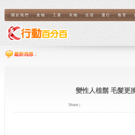
關於我們
食物
工業
衣物
住宿
運行
教育
變性人植鬍 毛髮更
Share
|