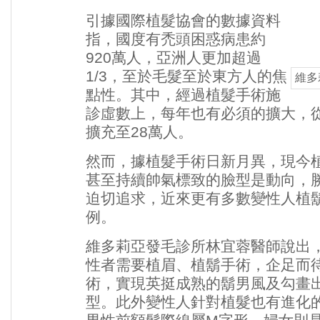
引據國際
植髮
協會的數據資料
指，國度有
禿頭
困惑病患約
920萬人，亞洲人更加超過
1/3，至於毛髮至於東方人的焦
維多
點性。其中，經過
植髮
手術施
診虛數上，每年也有必須的擴大，從2
擴充至28萬人。
然而，據
植髮
手術日新月異，現今
甚至持續帥氣標致的臉型是動向，
迫切追求，近來更有多數變性人植
例。
維多莉亞發毛診所林宜蓉醫師說出
性者需要植眉、植鬍手術，企足而
術，實現英挺成熟的鬍男風及勾畫
型。此外變性人針對植髮也有進化