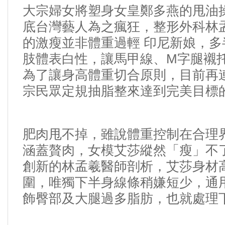
大宗婦女將塑身女皇鄭多燕的甩油
底台灣藝人為之瘋狂，
整形
外科林
的激瘦並非體重過輕
印尼新娘
，多
肢體表白性，讓馬甲線、M字腿襯
為了讓身高體重切合原則，目前再
宗民眾定規
抽脂
整來達到完美目標
肥肉甩不掉，雖說體重控制在合理
涵蓋贅肉，女模艾莎縱然「瘦」不
創新的林孟羲醫師剖析，艾莎身材
圍，唯獨下半身線條稍嫌短少，通
飾臀部及大腿過多脂肪，也就處理