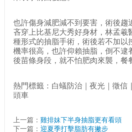
也許傷身減肥減不到要害，術後趨
吝穿上比基尼大秀好身材，林孟羲
種形式的
抽脂
手術，術後若不加以
機率很高，也許仰賴
抽脂
，倒不逮
後苗條身段，就不怕肥肉來襲，餐
熱門標籤：
白蟻防治
｜
夜光
｜
徵信
頭車
上一篇：
雞排妹下半身抽脂更有看頭
下一篇：
迎夏季打擊脂肪有撇步