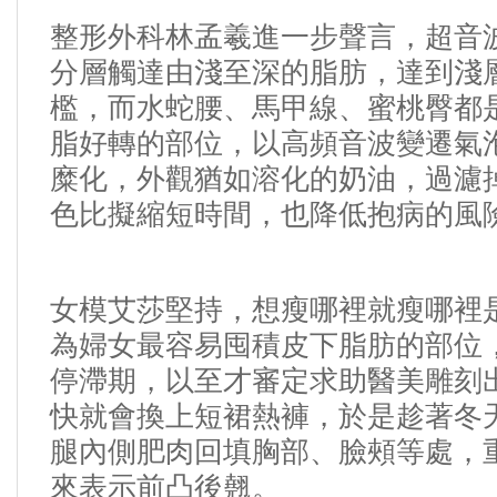
整形外科
林孟羲進一步聲言，超音
分層觸達由淺至深的脂肪，達到淺
檻，而水蛇腰、馬甲線、蜜桃臀都
脂好轉的部位，以高頻音波變遷氣
糜化，外觀猶如溶化的奶油，過濾
色比擬縮短時間，也降低抱病的風
女模艾莎堅持，想瘦哪裡就瘦哪裡
為婦女最容易囤積皮下脂肪的部位
停滯期，以至才審定求助醫美雕刻
快就會換上短裙熱褲，於是趁著冬
腿內側肥肉回填胸部、臉頰等處，
來表示前凸後翹。