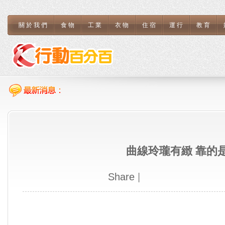
關於我們
食物
工業
衣物
住宿
運行
教育
曲線玲瓏有緻 靠的
Share
|