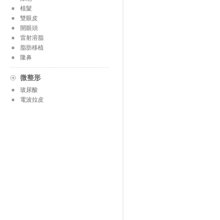
植髮
雙眼皮
開眼頭
雷射溶脂
脂肪移植
隆鼻
微整形
玻尿酸
電波拉皮