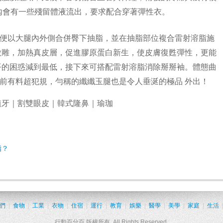
內會有一些殘留體液流出，要求配合穿著彈性衣。
以便以大腿內外側合併臀下
抽脂
，並在
抽脂
部位複合雷射溶脂施
微雕，加熱真皮層，促進膠原蛋白新生，使皮膚復甦彈性，更能
平的困惑減到最低，接下來可搭配雷射溶脂消除掰掰袖。體態曲
了胸前有料超犯規，勻稱的纖纖玉腿也是令人垂涎的極品
外出
！
植牙
｜
割雙眼皮
｜
韓式隆鼻
｜
瑜珈
脂？
們
|
食物
|
工業
|
衣物
|
住宿
|
運行
|
教育
|
娛樂
|
醫學
|
美學
|
家庭
|
生活
行動百分百 版權所有 All Rights Reserved.