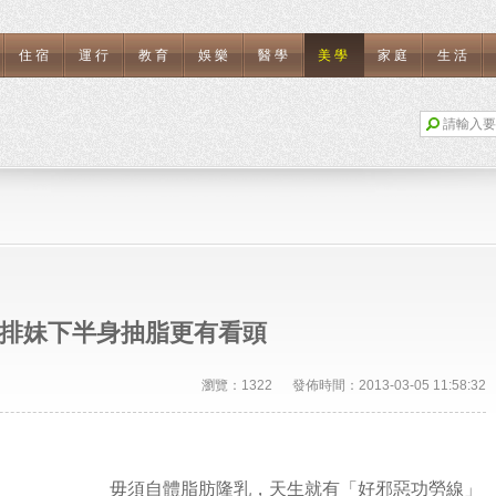
住宿
運行
教育
娛樂
醫學
美學
家庭
生活
排妹下半身抽脂更有看頭
瀏覽：1322 發佈時間：2013-03-05 11:58:32
毋須自體脂肪
隆乳
，天生就有「好邪惡功勞線」