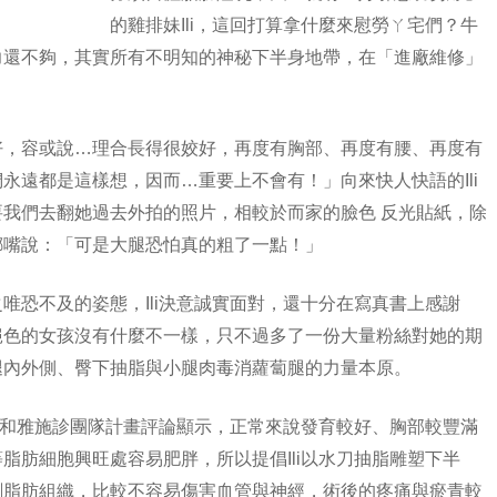
的雞排妹Ili，這回打算拿什麼來慰勞ㄚ宅們？牛
力還不夠，其實所有不明知的神秘下半身地帶，在「進廠維修」
好，容或說…理合長得很姣好，再度有胸部、再度有腰、再度有
永遠都是這樣想，因而…重要上不會有！」向來快人快語的Ili
要我們去翻她過去外拍的照片，相較於而家的臉色
反光貼紙
，除
嘟嘴說：「可是大腿恐怕真的粗了一點！」
唯恐不及的姿態，Ili決意誠實面對，還十分在寫真書上感謝
絕色的女孩沒有什麼不一樣，只不過多了一份大量粉絲對她的期
腿內外側、臀下抽脂與小腿肉毒消蘿蔔腿的力量本原。
級元和雅施診團隊計畫評論顯示，正常來說發育較好、胸部較豐滿
脂肪細胞興旺處容易肥胖，所以提倡Ili以水刀
抽脂
雕塑下半
刷脂肪組織，比較不容易傷害血管與神經，術後的疼痛與瘀青較