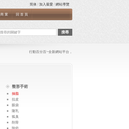
简体
/
加入最愛
/
網站導覽
商業
回首頁
搜尋
行動百分百~全新網站平台，如果您需要張貼任何文章與連結，或是
整形手術
抽脂
拉皮
眼袋
隆乳
狐臭
削骨
除疤