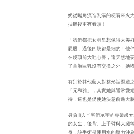
奶從嘴角流進乳溝的梗看來火
抽脂
後更有看頭！
「我們都把女明星想像得太美
屁股，過後四肢都是細的！他們
在鏡頭前大吐心聲，還天然地
了童顏巨乳沒有交換之外，她
有別於其他藝人對
整形
話題避之
「元和雅」，其實她與通常愛
待，這也是促使她決意前進大
身負Ili與ㄚ宅們眾望的專業
的女生，後背、上手臂與大腿等
身，該手術是運用水的壓力沖