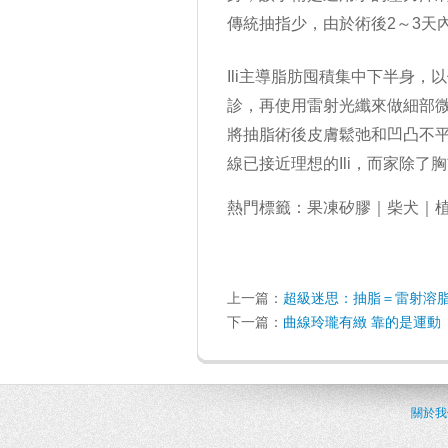
傳統抽指少，由於術後2～3天
Ili主導脂肪囤積集中下半身，
診，再使用雷射光纖來做細部
將
抽脂
術後皮膚鬆弛和凹凸不
線已接近理想的Ili，而家除
熱門標籤：
果凍矽膠
｜
柴犬
｜
上一篇：
超級迷思：抽脂＝雷射溶
下一篇：
曲線玲瓏有緻 靠的是運動
關於我