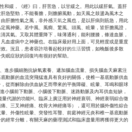
性和緩，《經》曰，肝苦急，以甘緩之。
用此以緩肝氣。
蓋肝
致肝急堅勁，不能養膽，則膽腑風動，如天風之鼓盪為風木之
，由肝膽性氣之風，非外感
天氣
之風也，是以肝病則筋急，用此
為定風神藥。
若中風、風癎、驚風、頭風、眩暈，皆肝膽風證，
連清其氣。
又取其體重降下，味薄通利，能利腰膝，條達血脈，
。
凡血虛病中之神藥也。
在臨床最好用上面，可見輕度或是重度
療效。
況且，患者容許培養起較好的
生活
習慣，如晚飯後多散
於失眠症狀的回復均有很好的幫助。
、進步腦細胞抗缺氧素養、遞加腦血流量、損失腦血天麻素注
基底動脈的血流突飛猛進具有良好的關係，使椎一基底動脈供血
升，從而解除由供血缺乏而帶來的平衡障礙、眩暈、耳鳴和眼球
進小腦前下動脈、小腦後下動脈、迷路動脈及內耳供血短缺，
能量代謝的功能H。
臨床上廣泛用於神經衰弱、神經衰弱綜合徵
頭痛、三叉神經痛、枕骨大神經痛等），還可用於腦外傷性綜合
眩暈、外傷性眩暈、突發性耳聾、前庭神經元炎和椎一基底動脈
分的經常分離，有關天麻的藥理測試和臨床盡量用將獲得更大的