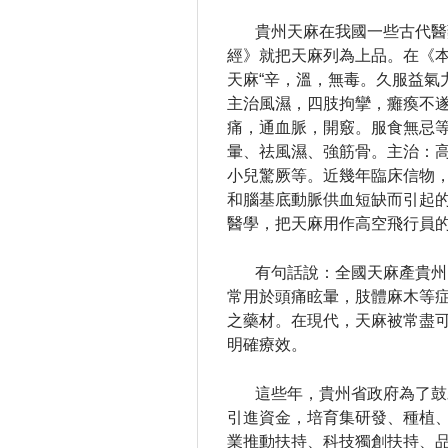
貴州天麻在我國一些古代醫
經》就把天麻列為上品。
在《
天麻“辛，溫，無毒。久服益氣
主治風濕，四肢拘攣，癱瘓不
痛，通血脈，開竅。服食無忌等”
暈、祛風濕、強筋骨。
主治：
小兒驚厥等。
近幾年臨床信物
和腦基底動脈供血短缺而引起
醫學，把天麻用作高空飛行員
有句話說：全國天麻產貴州
常用於頭痛眩暈，肢體麻木等
之藥材。
在現代，天麻被常盡
明確療效。
這些年，貴州省政府為了鼓
引進資金，培育集研發、種植
業推動扶持、科技獨創扶持、