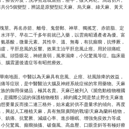
絲，擦去外皮，洗淨煮透或蒸熟，壓平，微火烤乾。
潤透切片。
麻共分5個變型，辨認是原變型紅天麻、烏天麻、綠天麻、黃天
塊莖。
再名赤箭、離母、鬼督郵、神草、獨搖芝、赤箭脂、定
、水洋芋。
早在二千多年前就已入藥，以雲南昭通產者為優。
富
，氨基酸，微量元素。
其性辛、溫、無毒，有抗癲癇，抗悸厥，
補虛，平肝息風的反響。
效果主治平肝息風止痙。
用於頭痛眩
傷風。
頭昏眼花，神經衰弱，風寒濕痺，小兒驚風等症。
臨床最
痛、腦震盪後遺症等有昭然療效。
華南地面。
中醫以為天麻具有息風、止痙、祛風除痺的效益，
頭痛等症狀，是中醫醫治大腦及神經系統症候的常用藥物。
天麻
貴族的御用保健品，極其名貴。
天麻已被列入《瀕危動植物種國
錄品種，是國際公認的保護植物種類，締約國之間是禁止野生天麻進
的想要量反而接二連三格外，始末處於供不盡量求的傾向。
再度
，興起人工種植天麻，具有無限廣闊的戰場!天麻為蘭科植物，
靜、鎮痛、抗驚厥、減緩心率、進步睡眠、增強免疫效力等成
、小兒驚風、癲癇抽搐、破傷風、高血壓、口眼歪斜等有極好療