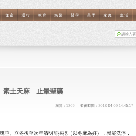
住宿
運行
教育
娛樂
醫學
美學
家庭
生活
素土天麻—止暈聖藥
瀏覽：1269 發佈時間：2013-04-09 14:45:17
塊莖。
立冬後至次年清明前採挖（以冬麻為好），就能洗淨，