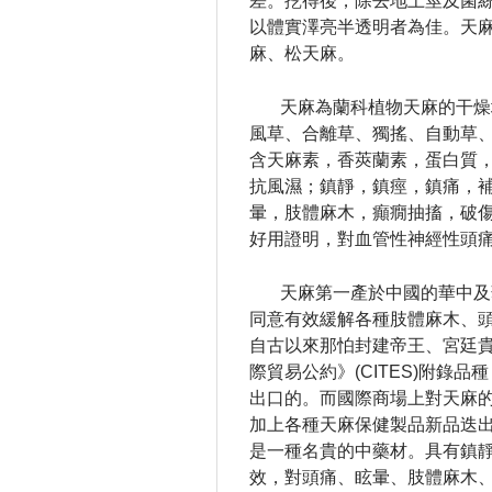
差。
挖得後，除去地上莖及菌
以體實澤亮半透明者為佳。
天
麻、松天麻。
天麻為蘭科植物天麻的干燥
風草、合離草、獨搖、自動草
含天麻素，香莢蘭素，蛋白質
抗風濕；鎮靜，鎮痙，鎮痛，
暈，肢體麻木，癲癇抽搐，破
好用證明，對血管性神經性頭
天麻第一產於中國的華中及
同意有效緩解各種肢體麻木、
自古以來那怕封建帝王、宮廷
際貿易公約》(CITES)附
出口的。
而國際商場上對天麻
加上各種天麻保健製品新品迭出
是一種名貴的中藥材。
具有鎮
效，對頭痛、眩暈、肢體麻木