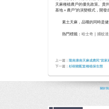
天麻種植農戶的優先政策。
貴
基地＋農戶”的演變模式，開發
素土天麻，品嚐的同時是健
熱門標籤：
哈士奇
｜
捕蚊達
上一篇：
隴南康南天麻成農民“當家
下一篇：
杉樹鄉配套種植保生態
關於我