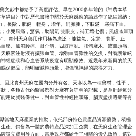
藥文獻中都給予了高度評估。
早在2000多年前的《神農本草
本草綱目》中對歷代書籍中關於天麻感應的論述作了總結歸納：
力，長陰，肥健，輕身，增年。消臃腫，下肢滿，寒疝下血。
遂；小兒風痛，驚氣，助陽氣
雙眼皮
，補五壤七傷；風虛眩暈頭
 。
貴州天麻藥用作用極為廣泛：能益氣、定驚、養肝、止
高血壓、風濕腰痛、眼歪斜、四肢痙亂、肢體麻木、眩暈頭痛、
，天麻素注射液有擴張血管、增強血管彈性的交換，對看護暈眩
的神經症狀和心血管系統疫症有明顯療效。
近幾年來新興的航天
的腦保健品，能明確減輕頭暈，增強視神經的認得才力。
。
因此貴州天麻在國內分外有名。
天麻以為一種藥材，性平，
症狀，各種古代的醫書都對天麻有著詳明的記載，是為肝經氣分
可能用於就醫保健中，對血管性神經性頭痛、腦震盪後遺症等有
勵當地天麻產業的推動，依托部份特色農產品資源優勢，積極
、生產、銷售為一體的農特產品深加工企業，在天麻生產管理企
品牌設立費用等方面，當地政府都給予了相關的優先政策，還對