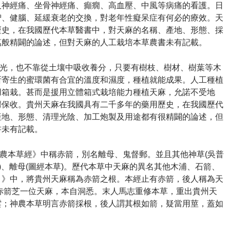
叉神經痛、坐骨神經痛、癲癇、高血壓、中風等病痛的看護。
日
智、健腦、延緩衰老的交換，對老年性癡呆症有何必的療效。
天
歷史，在我國歷代本草醫書中，對天麻的名稱、產地、形態、採
萬般精闢的論述，但對天麻的人工栽培本草農書未有記載。
光，也不靠從土壤中吸收養分，只要有樹枝、樹材、樹葉等木
所寄生的蜜環菌有合宜的溫度和濕度，種植就能成果。
人工種植
用箱栽。
甚而是援用立體箱式栽培能力種植天麻，允諾不受地
澇保收。
貴州天麻在我國具有二千多年的藥用歷史，在我國歷代
產地、形態、清理光陰、加工炮製及用途都有很精闢的論述，但
書未有記載。
農本草經》中稱赤箭，別名離母、鬼督郵。
並且其他神草(吳普
)、離母(圖經本草)。
歷代本草中天麻的異名其他木浦、石箭、
目》中，將貴州天麻稱為赤箭之根。
本經止有赤箭，後人稱為天
赤箭芝一位天麻，本自洞悉。
末人馬志重修本草，重出貴州天
雲；神農本草明言赤箭採根，後人謂其根如箭，疑當用莖，蓋如