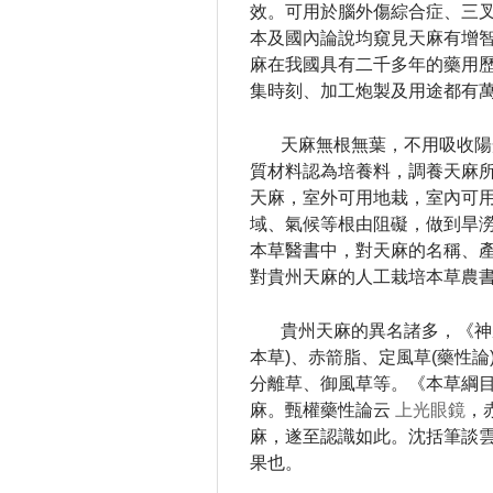
效。
可用於腦外傷綜合症、三
本及國內論說均窺見天麻有增
麻在我國具有二千多年的藥用
集時刻、加工炮製及用途都有
天麻無根無葉，不用吸收陽
質材料認為培養料，調養天麻
天麻，室外可用地栽，室內可
域、氣候等根由阻礙，做到旱
本草醫書中，對天麻的名稱、
對貴州天麻的人工栽培本草農
貴州天麻的異名諸多，《神
本草)、赤箭脂、定風草(藥性論
分離草、御風草等。
《本草綱
麻。
甄權藥性論云
上光眼鏡
，
麻，遂至認識如此。
沈括筆談
果也。