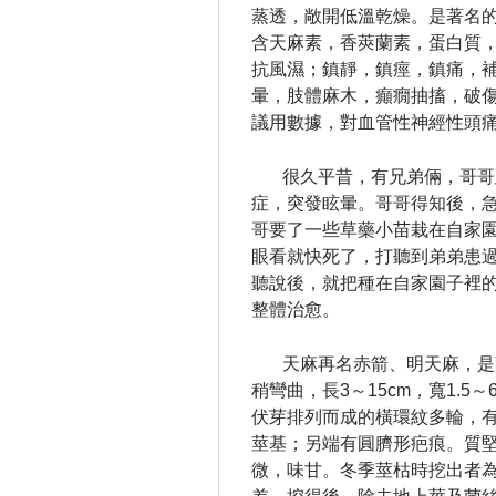
蒸透，敞開低溫乾燥。
是著名
含天麻素，香莢蘭素，蛋白質
抗風濕；鎮靜，鎮痙，鎮痛，
暈，肢體麻木，癲癇抽搐，破
議用數據，對血管性神經性頭
很久平昔，有兄弟倆，哥哥
症，突發眩暈。
哥哥得知後，
哥要了一些草藥小苗栽在自家
眼看就快死了，打聽到弟弟患
聽說後，就把種在自家園子裡
整體治愈。
天麻再名赤箭、明天麻，是
稍彎曲，長3～15cm，寬1.5～6
伏芽排列而成的橫環紋多輪，
莖基；另端有圓臍形疤痕。
質
微，味甘。
冬季莖枯時挖出者為