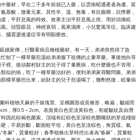
的中藥材，早在二千多年前就已入藥，以雲南昭通產者為優。
富
，氨基酸，微量元素。
其性辛、溫、無毒，有抗癲癇，抗悸厥，
補虛，平肝息風的時效。
效果主治平肝息風止痙。
用於頭痛眩
傷風。
頭昏眼花，神經衰弱，風寒濕痺，小兒驚風等症。
臨床建
痛、腦震盪後遺症等有明顯療效。
延續家傳，行醫看病且種植藥材。
有一天，弟弟突然得了急
急忙刨了一棵草藥煎湯給弟弟服下祖傳的止暈草藥。
事後他向哥
園子裡。
後頭鄰村財主的兒子得了暈厥病，吃什麼藥也不管用，
過類似的病，吃了一種草藥治好的，便到弟弟家尋醫問藥。
弟弟
的那棵草藥挖出來，給財主的兒子煎湯喝了，幾劑然後，眩暈病
蘭科植物天麻的干燥塊莖。
呈橢圓形或長條形，略扁，皺縮而
cm，厚0.5～2cm。
表面黃白色至淡黃棕色，有縱皺紋及由潛
有時因此棕褐色菌索。
頂端有紅棕色至深棕色鸚嘴狀的芽或殘留
堅硬，不易折斷，斷面較平坦，黃白色至淡棕色，角質樣。
氣
“冬麻”，質量較好；春季植株出芽時挖出者為“春麻”，質量較