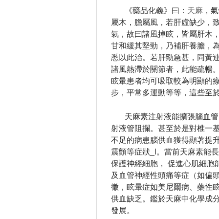
《藥品化義》曰：
天麻
，氣
屬木，膽屬風，若肝虛缺少，
氣，故曰諸風掉眩，皆屬肝木
甘和緩其堅勁，乃補肝養膽，
悉以此治。
若肝勁急甚，同黃
諸風熱滯於關節者，此能疏暢
眩暈患者均可吸取較為明顯的
步，平常多運動等等，這些至
天麻素注射液能擴張腦血管
射液管阻攔。
甚至於是對椎一
不足的病患腦供血獲得顯著提
震顫等症狀_l。
當前天麻素能長
保護神經細胞， 促進心肌細胞
及血管神經性頭痛等症（如偏
徵，眩暈症如美尼爾病、藥性
供血缺乏。
鑑於天麻中化學成
發展。