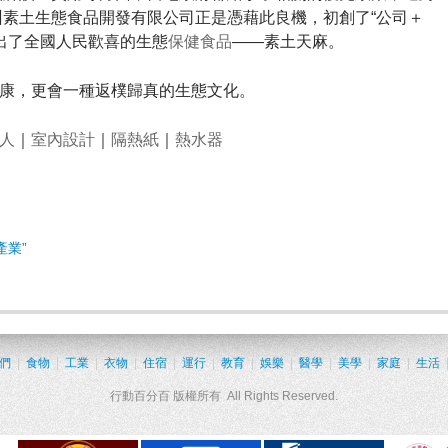
州素土生態食品開發有限公司正是憑藉此良機，初創了“公司＋
出了全國人民歡喜的生態
保健食品
——素土天麻。
康，更會一種返樸歸真的生態文化。
人
｜
室內設計
｜
隔熱紙
｜
熱水器
產業”
們
|
食物
|
工業
|
衣物
|
住宿
|
運行
|
教育
|
娛樂
|
醫學
|
美學
|
家庭
|
生活
行動百分百 版權所有 All Rights Reserved.