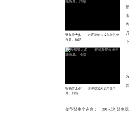
醫怨管太多！ 衛署擬禁未成年
隆乳
整
形鼻、
抽脂
醫怨管太多！ 衛署擬禁未成年
隆乳
鼻、
抽脂
整型醫生李進良：「(病人說)醫生