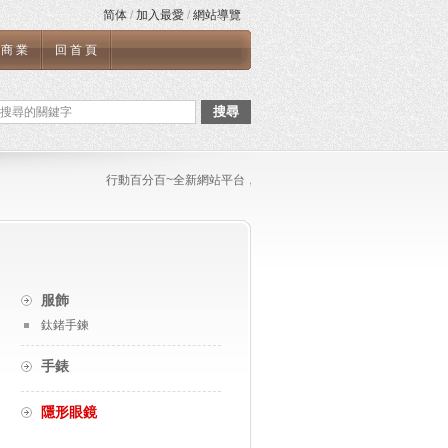
简体
/
加入最愛
/
網站導覽
商業
回首頁
搜尋
行動百分百~全新網站平台，如果您需要張貼任何文章與連結，或是
服飾
鈦鍺手鍊
手錶
隱形眼鏡