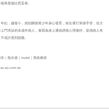
年後再度做比照妥善。
」年紀，越發小，就怕關係青少年身心發育，衛生署打算插手管，但大
時上門求診的未成年病人，會因為身上通病誘致心理擔待，提倡病人有
，不或許受到阻難。
雨衣
｜
熱水器
｜
motel
｜
系統傢俱
ar.ao.com.tw