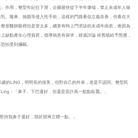
流」作用，整型年紀往下滑，企圖最快從下半年肇端，禁止未成年人做
隆乳
、
隆鼻
、
抽脂
等侵入性手術，這樣的門路看似立義良善，但看在大
多整形醫師眼裡但是管太多，總算有時上門求診的未成年病患，會因為
身上缺點產生心理負荷，倡導病患有探求，經過評論 依舊能給予照應，
不恐怕受到攔截。
26歲的LING，明明長的很美，但對自己的外表，老是不認同。整型民
眾Ling：「鼻子、下巴還好，但還是容許再一點點臥蠶。」
我堅持我鼻子還好，我祈望再立體一點。」