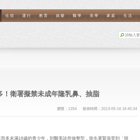
住宿
運行
教育
娛樂
醫學
美學
家庭
生活
多！衛署擬禁未成年隆乳鼻、抽脂
瀏覽：1354 發佈時間：2013-05-16 16:45:34
甚而多未滿18歲的青少年，到醫美診所做整型，衛生署緊張受到「韓