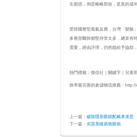
生困惑，倒是略略部份，是真的成
受韓國整型風氣反應，台灣「變臉
多
整形
醫師都堅持管太多，總算有
需要，經由評理，仍然能給予協助
熱門標籤：
徵信社
｜
關鍵字
｜
兒童
效率最完善的
倉儲物流
推薦：http://c
上一篇：
破除隱形眼鏡配戴者迷思
下一篇：
劣質美瞳易致眼病