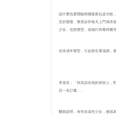
說什麼也要體驗韓國最新
拉皮
功效
至於變瘦，整形診所每天上門渴求改
少女，也想整型，或做打肉毒桿菌
但未成年整型，引起衛生署強調，
李進良：「與其說在他的形狀上，
且一名計畫。」
醫師說明，有些未成年少女，會因