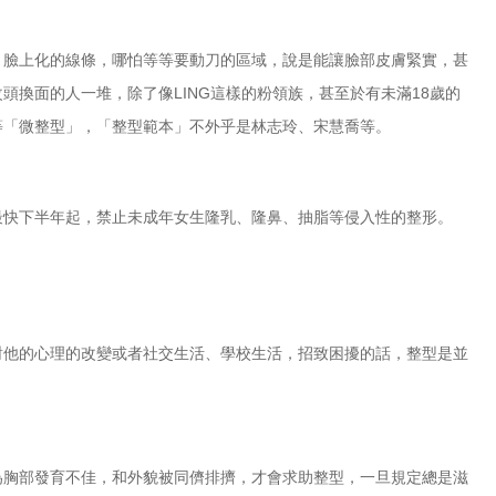
，臉上化的線條，哪怕等等要動刀的區域，說是能讓臉部皮膚緊實，甚
頭換面的人一堆，除了像LING這樣的粉領族，甚至於有未滿18歲的
等「微整型」，「整型範本」不外乎是林志玲、宋慧喬等。
最快下半年起，禁止未成年女生
隆乳
、
隆鼻
、
抽脂
等侵入性的
整形
。
對他的心理的改變或者社交
生活
、學校生活，招致困擾的話，整型是並
為胸部發育不佳，和外貌被同儕排擠，才會求助整型，一旦規定總是滋