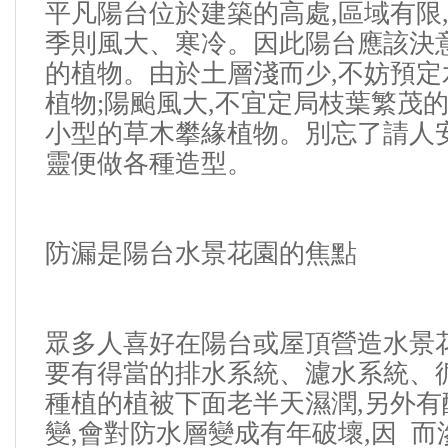
平凡陽台位於建築的高處
,
區域有限
季則風大、寒冷。
因此陽台應該決
的植物。
由於土層淺而少
,
不妨預定
植物
;
陽颱風大
,
不宜定局枝葉繁茂
小型的草木攀緣植物。
別忘了請人
靈便做各種造型。
防漏是陽台水景花園的焦點
眾多人喜好在陽台或屋頂營造水景
要有得當的排水系統、濾水系統、
種植的植被下面老半天濕潤
,
另外有
變
,
會對防水層變成有年破壞
,
因 ​​​