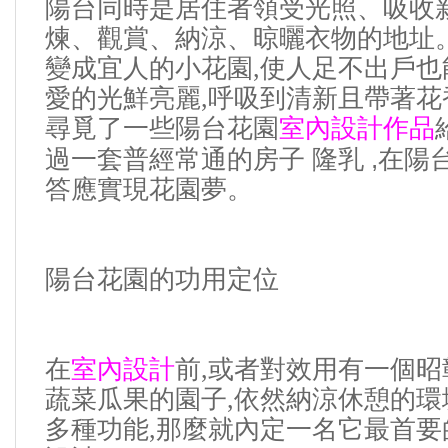
陽台同時是居住者領受光照、吸收
煉、觀賞、納涼、晾曬衣物的地址
變成宜人的小花園
,
使人足不出戶也
愛的光鮮亮麗
,
呼吸到清新且帶著花
尋覓了一些陽台花園
室內設計作品
,
過一套普經常通的房子
隆乳
在陽
答應實現花園夢。
陽台花園的功用定位
在
室內設計
前
,
或者對效用有一個昭
蔬菜瓜果的園子
,
依然納涼休憩的環
多種功能
,
那麼就內定一名它最首要