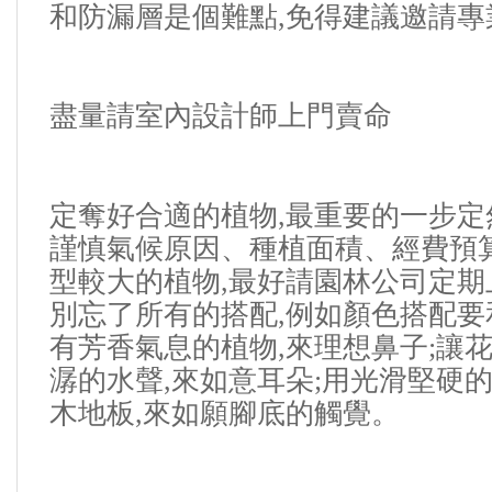
和防漏層是個難點
,
免得建議邀請專
盡量請室內設計師上門賣命
定奪好合適的植物
,
最重要的一步定
謹慎氣候原因、種植面積、經費預
型較大的植物
,
最好請園林公司定期
別忘了所有的搭配
,
例如顏色搭配要
有芳香氣息的植物
,
來理想鼻子
;
讓
潺的水聲
,
來如意耳朵
;
用光滑堅硬
木地板
,
來如願腳底的觸覺。