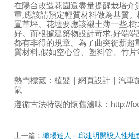
在陽台改造花園還盡量提醒栽培介
重
,
應該請預定輕質材料做為基質。
置草坪、花壇要應該襯土薄一些
,
樹
好。
而根據建築物設計苛求
,
好端端
都有非得的規章。
為了曲突徙薪超
質材料
,
假如空心管、塑料管、竹片
熱門標籤：
植髮
｜
網頁設計
｜
汽車
鼠
遵循古法特製的懷舊滷味：http://food.
上一篇：
職場達人－邱建明開設人性地