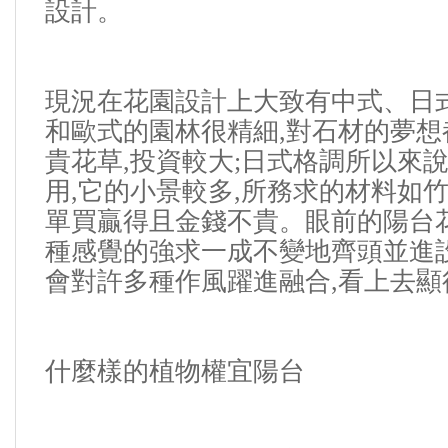
設計
。
現況在花園設計上大致有中式、日
和歐式的園林很精細
,
對石材的夢想
貴花草
,
投資較大
;
日式格調所以來
用
,
它的小景較多
,
所務求的材料如
單買贏得且金錢不貴。
眼前的陽台
種感覺的強求一成不變地齊頭並進
會對許多種作風躍進融合
,
看上去顯
什麼樣的植物權宜陽台