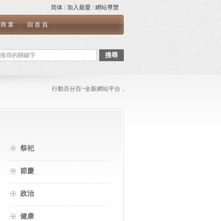
简体
/
加入最愛
/
網站導覽
商業
回首頁
搜尋
行動百分百~全新網站平台，如果您需要張貼任何文章與連結，或是
祭祀
節慶
政治
健康