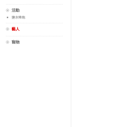
活動
鹽水蜂炮
藝人
寵物