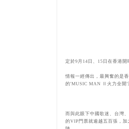
定於9月14日、15日在香港開
情報一經傳出，最興奮的是香港
的'MUSIC MAN Ⅱ火力
而與此眼下中國歌迷、台灣、
的VIP門票就逾越五百張，
陣。