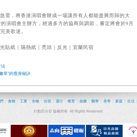
急需，將香港演唱會辦成一場讓所有人都能盡興而歸的大
急需的演唱會主辦方，經過多方的協商與調節，審定將會於9月
度完美歌迷。
光貼紙
｜
隔熱紙
｜
禿頭
｜
反光
｜
宜蘭民宿
方法
“嫩草”的瘦身秘訣
們
|
食物
|
工業
|
衣物
|
住宿
|
運行
|
教育
|
娛樂
|
醫學
|
美學
|
家庭
|
生活
行動百分百 版權所有 All Rights Reserved.