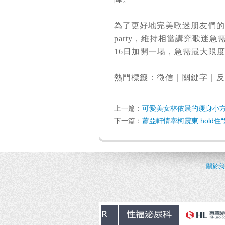
為了更好地完美歌迷朋友們的
party，維持相當講究歌迷
16日加開一場，急需最大限
熱門標籤：
徵信
｜
關鍵字
｜
反
上一篇：
可愛美女林依晨的瘦身小
下一篇：
蕭亞軒情牽柯震東 hold住
關於我