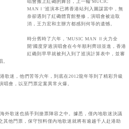
唱會搬上紅磡的舞台，上一輪'MUCIC
MANⅠ'巡演本已將香港站列入圖謀當中，無
奈卻遇到了紅磡體育館整修，演唱會被迫取
消，王力宏和主辦方都感到何等的遺憾。
時分舊時了六年，'MUSIC MAN Ⅱ火力全
開'國度穿過演唱會在今年順利齊頭並進，香港
紅磡則早早就被列入到了巡演計算表中，並審
唱。
歌迷，他們苦等六年，到底在2012龍年等到了精彩升​​級
全開'演唱會，以至門票定案異常火爆。
海外歌迷也插手到搶票陣容之中。據悉，僅內地歌迷決議
加之其他門票，保守預料僅內地歌迷就將有逾越千人赴港助