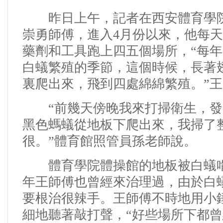
昨日上午，記者在西安體育學院
崇勇師傅，進入4月份以來，他每
藥劑和工具跑上四五個場所，“每
白蟻繁殖的季節，這個時候，長著
裏爬出來，飛到四處綿綿繁殖。”
“前幾天傍晚我來打掃衛生，發
黑色螞蟻從地板下爬出來，我掃了
很。”體育館照管員孫老師說。
體育學院體操館的地板被白蟻啃
年王師傅也曾經來治理過，由於白
要根治很辣手。
王師傅不時地用小
細地聽著敲打聲，“好些場所下都曾