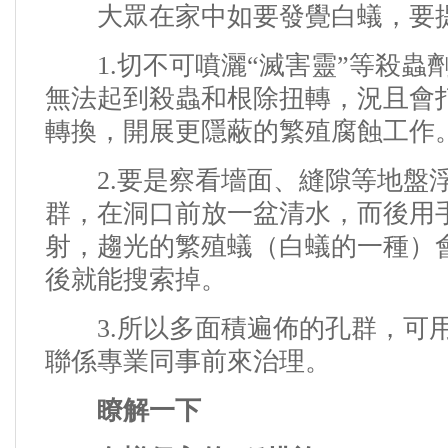
大眾在家中如要發覺白蟻，要提
1.切不可噴灑“滅害靈
”等殺蟲
無法起到殺蟲和根除扭轉，況且會
轉換，開展更隱蔽的繁殖腐蝕工作
2.要是察看墻面、縫隙等地盤浮
群，在洞口前放一盆清水，而後用
射，趨光的繁殖蟻（白蟻的一種）
後就能搜索掉。
3.所以多面積遍佈的孔群，可用
聯係專業同事前來治理。
瞭解一下