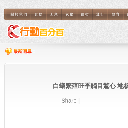
關於我們
食物
工業
衣物
住宿
運行
教育
白蟻繁殖旺季觸目驚心 地
Share
|