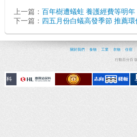
上一篇：
百年樹遭蟻蛀 養護經費等明年
下一篇：
四五月份白蟻高發季節 推薦環
關於我們
|
食物
|
工業
|
衣物
|
住宿
|
行動百分百 版權所