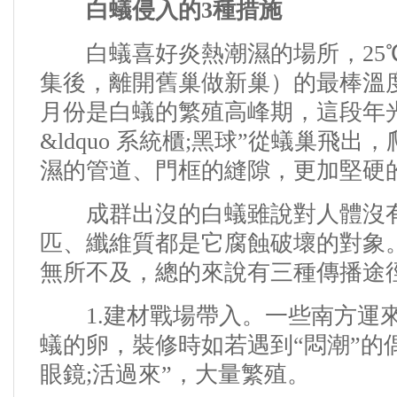
白蟻侵入的3種措施
白蟻喜好炎熱潮濕的場所，25
集後，離開舊巢做新巢）的最棒溫
月份是白蟻的繁殖高峰期，這段年
&ldquo
系統櫃
;黑球”從蟻巢飛出
濕的管道、門框的縫隙，更加堅硬
成群出沒的
白蟻
雖說對人體沒
匹、纖維質都是它腐蝕破壞的對象
無所不及，總的來說有三種傳播途
1.建材戰場帶入。
一些南方運
蟻的卵，裝修時如若遇到“悶潮”的偶合
眼鏡
;活過來”，大量繁殖。