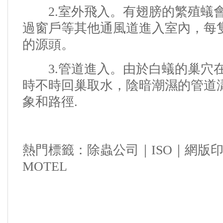
2.室外飛入。
有翅膀的繁殖蟻
過窗戶等其他通風道進入室內，每
的源頭。
3.管道進入。
由於白蟻的巢穴
時不時回巢取水，陰暗潮濕的管道
象和路徑.
熱門標籤：
除蟲公司
｜
ISO
｜
網版
MOTEL