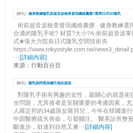
[
隆乳
]
健身教練隆乳前超音波檢查發現纖維囊腫?選擇日式5D隆乳
術前超音波檢查發現纖維囊腫 ‧ 健身教練選
合適的隆乳手術? 材質?大小?A:術前超音波
式❀張大力院長日式隆乳空間技術夯
https://www.tokyostyle.com.tw/news3_det
···
[
詳細內容
]
來源：
行動百分百
[
隆乳
]
隆乳詢問度持續升高的原因
對隆乳手術有興趣的女性，最關心的就是術
全問題，尤其後者是至關重要的考慮因素，尤其今
人羅定邦的34歲孫女羅貝兒，今年在韓國進
中因醫療疏失喪命，引發關注。 醫美診所整
斷進步，欲達到自然又兼···
[
詳細內容
]