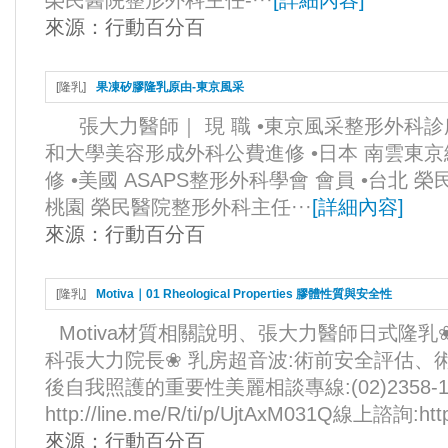
榮民醫院整形外科主任-···
[
詳細內容
]
來源：
行動百分百
[
隆乳
]
果凍矽膠隆乳原由-東京風采
張大力醫師｜ 現 職 •東京風采整形外科診所
和大學美容形成外科公費進修 •日本 南雲東
修 •美國 ASAPS整形外科學會 會員 •台北 
桃園 榮民醫院整形外科主任···
[
詳細內容
]
來源：
行動百分百
[
隆乳
]
Motiva｜01 Rheological Properties 膠體性質與安全性
Motiva材質相關說明、張大力醫師日式隆乳
科張大力院長❀ 乳房超音波:術前安全評估、術
後自我照護的重要性美麗相談專線:(02)2358-17
http://line.me/R/ti/p/UjtAxM031Q線上諮詢:http
來源：
行動百分百