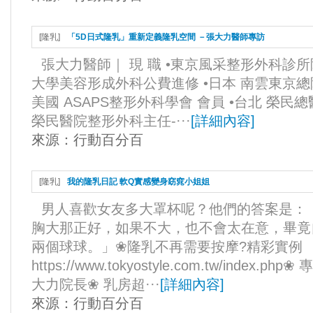
[
隆乳
]
「5D日式隆乳」重新定義隆乳空間 －張大力醫師專訪
張大力醫師｜ 現 職 •東京風采整形外科診所
大學美容形成外科公費進修 •日本 南雲東京總
美國 ASAPS整形外科學會 會員 •台北 榮民
榮民醫院整形外科主任-···
[
詳細內容
]
來源：
行動百分百
[
隆乳
]
我的隆乳日記 軟Q實感變身窈窕小姐姐
男人喜歡女友多大罩杯呢？他們的答案是：
胸大那正好，如果不大，也不會太在意，畢竟
兩個球球。」❀隆乳不再需要按摩?精彩實例
https://www.tokyostyle.com.tw/inde
大力院長❀ 乳房超···
[
詳細內容
]
來源：
行動百分百