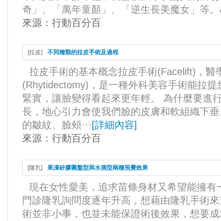
奇」、「萬年童顏」、「逆生長美魔女」等。&·
來源：
行動百分百
[
拉皮
]
不同種類的拉皮手術及過程
拉皮手術的基本概念拉皮手術(Facelift)
(Rhytidectomy)，是一種外科美容手術
緊實，讓臉變得看起來更年輕。 為什麼要進
長，地心引力會使我們臉的皮膚和軟組織下垂
的皺紋、臉頰···
[
詳細內容
]
來源：
行動百分百
[
隆乳
]
果凍矽膠圓盤型與水滴型兩種視覺效果
現在女性愛美，追求苗條身材又希望能擁有
門診隆乳詢問度逐年升高，想藉由隆乳手術來
術並非小事，也並未能保證術後效果，想要成