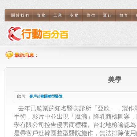
關於我們
食物
工業
衣物
住宿
運行
教育
美學
[
隆乳
]
客戶赴韓國整型醫院
去年已歇業的知名醫美診所「亞欣」，製作影片
手術，影片中並出現「魔滴」隆乳商標圖案，
學有限公司控告侵害商標權。台北地檢署認為
是帶客戶赴韓國整型醫院施作，無法排除使用