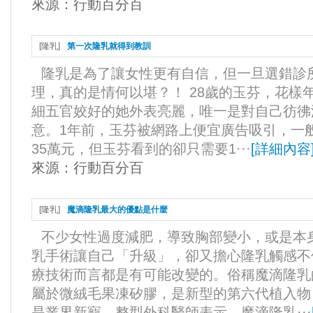
來源：
行動百分百
[
隆乳
]
第一次隆乳就得到教訓
隆乳是為了讓女性更有自信，但一旦選錯診
理，真的是情何以堪？！ 28歲的玉芬，花樣
細五官姣好的她外表亮麗，唯一是對自己彷彿
意。1年前，玉芬被網路上便宜廣告吸引，一般
35萬元，但玉芬看到的卻只需要1···
[
詳細內容
來源：
行動百分百
[
隆乳
]
魔滴隆乳最大的優點是什麼
不少女性過度減肥，導致胸部變小，或是本
乳手術讓自己「升級」，卻又擔心隆乳觸感不
療技術而言都是有可能改變的。俗稱魔滴隆乳
屬於微絨毛果凍矽膠，是新型的第六代植入物
是業界新寵，整型外科醫師表示，魔滴隆乳···