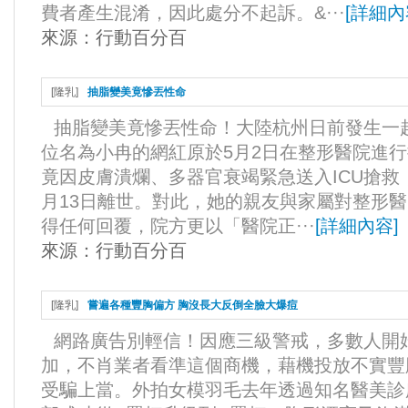
費者產生混淆，因此處分不起訴。&···
[
詳細內
來源：
行動百分百
[
隆乳
]
抽脂變美竟慘丟性命
抽脂變美竟慘丟性命！大陸杭州日前發生一
位名為小冉的網紅原於5月2日在整形醫院進行
竟因皮膚潰爛、多器官衰竭緊急送入ICU搶救
月13日離世。對此，她的親友與家屬對整形
得任何回覆，院方更以「醫院正···
[
詳細內容
]
來源：
行動百分百
[
隆乳
]
嘗遍各種豐胸偏方 胸沒長大反倒全臉大爆痘
網路廣告別輕信！因應三級警戒，多數人開
加，不肖業者看準這個商機，藉機投放不實豐
受騙上當。外拍女模羽毛去年透過知名醫美診