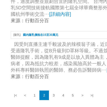
件，適度調整並規劃合宜的隆乳空間。 台灣內
乳5D空間技術接軌國際第七屆全球華裔整形外科
國杭州學術交流···
[
詳細內容
]
來源：
行動百分百
[
隆乳
]
國內隆乳價格在15至30萬元
因受到直播主連千毅波及的辣模翁子涵，近
受過隆乳手術，從B升級到D罩杯等級。不過
醫師提醒，因為隆乳有9成是以放入異體為主
病者，因為抵抗力較差，感染風險高於一般人
外科專科醫師執照的醫師、務必告訴醫師病···
來源：
行動百分百
|<
<
1
2
3
4
5
>
>|