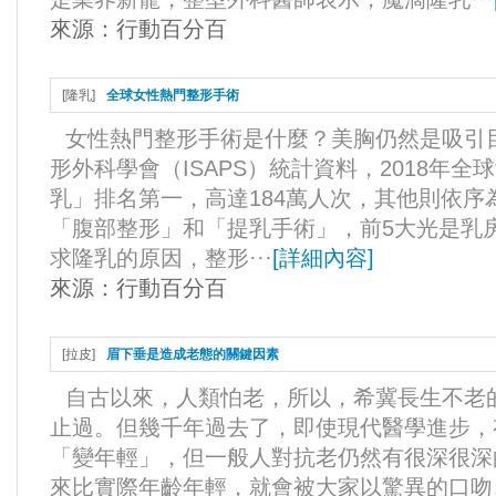
來源：
行動百分百
[
隆乳
]
全球女性熱門整形手術
女性熱門整形手術是什麼？美胸仍然是吸引
形外科學會（ISAPS）統計資料，2018年
乳」排名第一，高達184萬人次，其他則依
「腹部整形」和「提乳手術」，前5大光是乳房
求隆乳的原因，整形···
[
詳細內容
]
來源：
行動百分百
[
拉皮
]
眉下垂是造成老態的關鍵因素
自古以來，人類怕老，所以，希冀長生不老
止過。但幾千年過去了，即使現代醫學進步，
「變年輕」，但一般人對抗老仍然有很深很深
來比實際年齡年輕，就會被大家以驚異的口吻