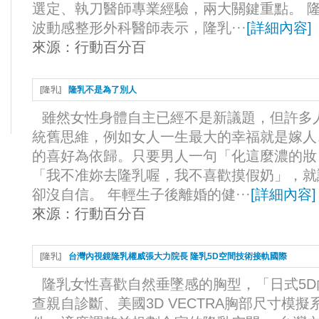
選定、執刀醫師專業經驗，兩大關鍵重點。 
波動感整形外科醫師表示，隆乳···
[
詳細內容
]
來源：
行動百分百
[
隆乳
]
隆乳不是為了別人
雖然女性身體自主已經不是新議題，但許多
統舊思維，例如女人一生最大的幸福就是嫁人
的喜好為依歸。只要男人一句「化這麼濃的妝
「我不准妳去隆乳喔，我不喜歡摸假奶」，就
卻沒自信。 年輕生子後離婚的健···
[
詳細內容
]
來源：
行動百分百
[
隆乳
]
台灣內視鏡隆乳權威張大力院長 隆乳5D空間技術接軌國際
隆乳女性喜歡自然垂墜感的胸型，「日式5
查親自診斷、美國3D VECTRA胸部尺寸模